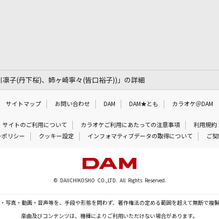
凛子(丹下桜)、姉ヶ崎寧々(皆口裕子))」の詳細
サイトマップ
お問い合わせ
DAM
DAM★とも
カラオケ＠DAM
サイトのご利用について
カラオケご利用にあたっての注意事項
利用規約
ーポリシー
クッキー設定
インフォマティブデータの取得について
ご契
© DAIICHIKOSHO CO.,LTD. All Rights Reserved.
・写真・動画・音声等を、手段や形態を問わず、著作権法の定める範囲を超えて無断で複
楽曲及びコンテンツは、機種によりご利用いただけない場合があります。