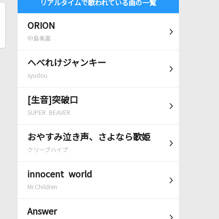
リアルタイムで歌われている曲の一覧
ORION
中島美嘉
へべれけジャンキー
syudou
[生音]突破口
SUPER BEAVER
おやすみ泣き声、さよなら歌姫
クリープハイプ
innocent world
Mr.Children
Answer