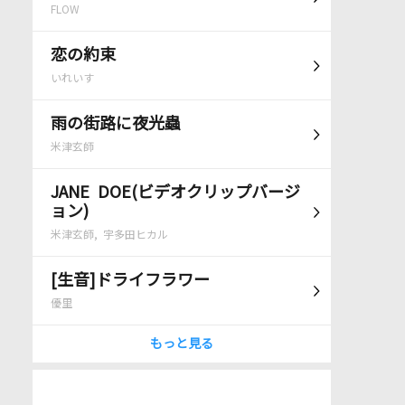
FLOW
恋の約束
いれいす
雨の街路に夜光蟲
米津玄師
JANE DOE(ビデオクリップバージ
ョン)
米津玄師, 宇多田ヒカル
[生音]ドライフラワー
優里
もっと見る