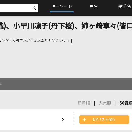
キーワード
曲名
歌手名
織)、小早川凛子(丹下桜)、姉ヶ崎寧々(皆
タンゲサクラアネガサキネネミナグチユウコ ]
新着順
人気順
50音
MYリスト保存