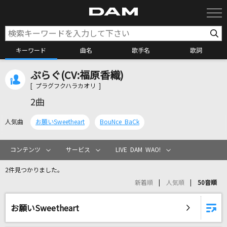
キーワード
曲名
歌手名
歌詞
ぷらぐ(CV:福原香織)
カラオケ検索
[ プラグフクハラカオリ ]
2曲
カラオケ店舗検索
人気曲
お願いSweetheart
BouNce BaCk
カラオケリクエスト
コンテンツ
サービス
LIVE DAM WAO!
2件見つかりました。
全国りれき
新着順
人気順
50音順
リアルタイムで歌われている曲の一覧
お願いSweetheart