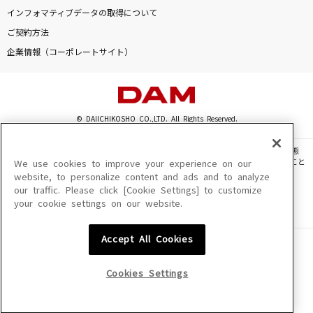
Lost love song
インフォマティブデータの取得について
Hilcrhyme(ヒルクライム)
ご契約方法
企業情報（コーポレートサイト）
departure!
小野正利
[生音]ともに
© DAIICHIKOSHO CO.,LTD. All Rights Reserved.
WANIMA
このサイトに掲載されている一切の文章・画像・写真・動画・音声等を、手段や形態
を問わず、著作権法の定める範囲を超えて無断で複製、転載、ファイル化などすること
We use cookies to improve your experience on our
虹、僕 (Jesse)
を禁じます。
website, to personalize content and ads and to analyze
SixTONES
our traffic. Please click [Cookie Settings] to customize
楽曲及びコンテンツは、機種によりご利用いただけない場合があります。
your cookie settings on our website.
楽曲及びコンテンツの配信日、配信内容が変更になる場合があります。
楽曲によりMYリスト保存ができない場合があります。
もっと見る
Accept All Cookies
JASRAC許諾番号
6602250213Y31015 6602250112Y38026 6602250240Y31015
DAMの新曲・ランキングなど
6602250241Y45122
カラオケ最新情報をチェック！
Cookies Settings
NexTone許諾番号
ID000002945 ID000002947 ID000002937 ID000002938