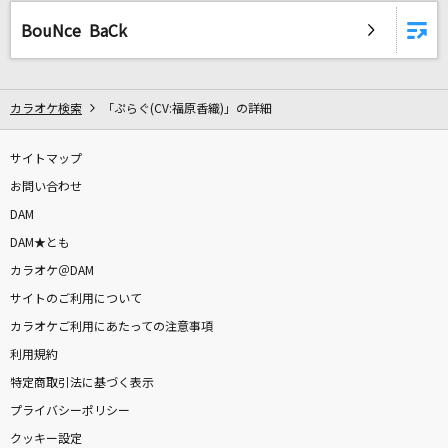
旅路
BouNce BaCk
藤井 風
爆裂愛してる
カラオケ検索
「ぷらぐ(CV:福原香織)」の詳細
M!LK
[生音]366日
サイトマップ
HY
お問い合わせ
DAM
[生音]あぁ、もう。
DAM★とも
Saucy Dog
カラオケ＠DAM
サイトのご利用について
糸
カラオケご利用にあたっての注意事項
中島みゆき
利用規約
特定商取引法に基づく表示
[生音]カシスオレンジ
プライバシーポリシー
Laughing Hick
クッキー設定