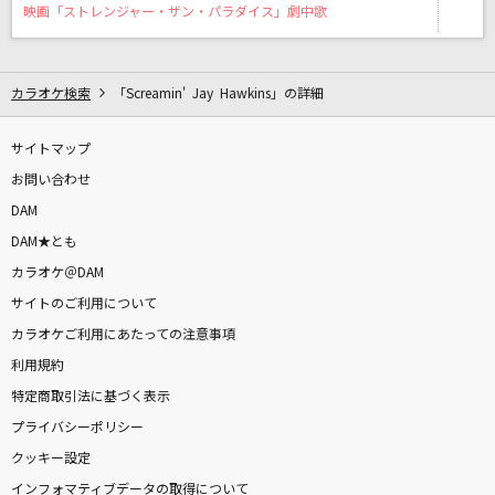
[生音]恋ごころ(Da-iCE PHASE 5 FINAL in 日
映画「ストレンジャー・ザン・パラダイス」劇中歌
本武道館)
Da-iCE
カラオケ検索
「Screamin' Jay Hawkins」の詳細
凶夢伝染
ALI PROJECT
サイトマップ
お問い合わせ
怪獣
DAM
サカナクション
DAM★とも
カラオケ＠DAM
[生音]オン・ザ・フロントライン
サイトのご利用について
ヒトリエ
カラオケご利用にあたっての注意事項
メリクリ
利用規約
特定商取引法に基づく表示
BoA
プライバシーポリシー
[生音]未来予想図Ⅱ
クッキー設定
DREAMS COME TRUE
インフォマティブデータの取得について