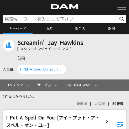
キーワード
曲名
歌手名
歌詞
Screamin' Jay Hawkins
カラオケ検索
[ スクリーミンジェイホーキンズ ]
1曲
カラオケ店舗検索
人気曲
I Put A Spell On You [アイ・プット・ア・スペル・オン・ユー]
カラオケリクエスト
コンテンツ
サービス
LIVE DAM WAO!
1件見つかりました。
全国りれき
新着順
人気順
50音順
I Put A Spell On You [アイ・プット・ア・
リアルタイムで歌われている曲の一覧
スペル・オン・ユー]