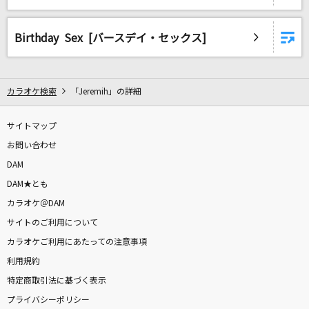
シルエット
KANA-BOON
Birthday Sex [バースデイ・セックス]
[生音]明日への手紙
手嶌 葵
カラオケ検索
「Jeremih」の詳細
優しい彗星
サイトマップ
YOASOBI
お問い合わせ
虹を待つ人
DAM
BUMP OF CHICKEN
DAM★とも
カラオケ＠DAM
[生音]明日晴れるかな
サイトのご利用について
桑田佳祐
カラオケご利用にあたっての注意事項
利用規約
Soranji
特定商取引法に基づく表示
Mrs. GREEN APPLE
プライバシーポリシー