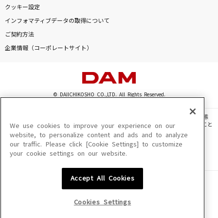
[プロオケ]桜
クッキー設定
コブクロ
インフォマティブデータの取得について
ご契約方法
[生音]黄色
企業情報（コーポレートサイト）
back number
[生音]しるし
Mr.Children
© DAIICHIKOSHO CO.,LTD. All Rights Reserved.
このサイトに掲載されている一切の文章・画像・写真・動画・音声等を、手段や形態
多分、風。
を問わず、著作権法の定める範囲を超えて無断で複製、転載、ファイル化などすること
We use cookies to improve your experience on our
サカナクション
を禁じます。
website, to personalize content and ads and to analyze
our traffic. Please click [Cookie Settings] to customize
楽曲及びコンテンツは、機種によりご利用いただけない場合があります。
もっと見る
your cookie settings on our website.
楽曲及びコンテンツの配信日、配信内容が変更になる場合があります。
楽曲によりMYリスト保存ができない場合があります。
Accept All Cookies
JASRAC許諾番号
DAMの新曲・ランキングなど
6602250213Y31015 6602250112Y38026 6602250240Y31015
カラオケ最新情報をチェック！
6602250241Y45122
Cookies Settings
NexTone許諾番号