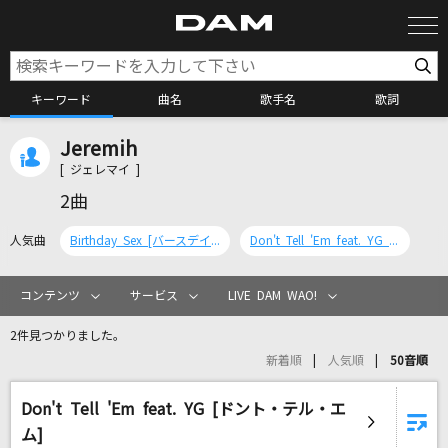
キーワード
曲名
歌手名
歌詞
Jeremih
カラオケ検索
[ ジェレマイ ]
2曲
カラオケ店舗検索
人気曲
Birthday Sex [バースデイ・セックス]
Don't Tell 'Em feat. YG [ドント・テル・エム]
カラオケリクエスト
コンテンツ
サービス
LIVE DAM WAO!
2件見つかりました。
全国りれき
新着順
人気順
50音順
Don't Tell 'Em feat. YG [ドント・テル・エ
リアルタイムで歌われている曲の一覧
ム]