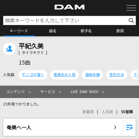
キーワード
曲名
歌手名
歌詞
平紀久美
カラオケ検索
[ タイラキクミ ]
15曲
カラオケ店舗検索
人気曲
サンゴの海へ
奄美めおと桜
海峡未練
笠利の女
十
カラオケリクエスト
コンテンツ
サービス
LIVE DAM WAO!
15件見つかりました。
全国りれき
新着順
人気順
50音順
リアルタイムで歌われている曲の一覧
奄美へ一人