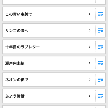
ホログラム
NICO Touches the Walls
この青い奄美で
[生音]Get Myself Back(from LIVE DVD&Blu-ra
y「namie amuro LIVE STYLE 2011」)
サンゴの海へ
安室奈美恵
FANTASTIC BABY
十年目のラブレター
BIGBANG
瀬戸内未練
ひぐらしのなく頃に
島みやえい子(島宮えい子)
ネオンの影で
もっと見る
DAMの新曲・ランキングなど
ふよう情話
カラオケ最新情報をチェック！