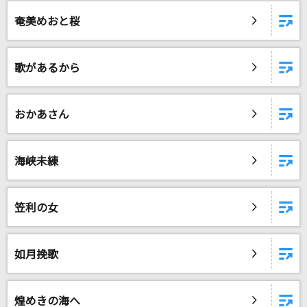
Glass
奄美めおと桜
河村隆一
奏(かなで)
歌があるから
スキマスイッチ
[生音]彼岸花の咲く頃
おかあさん
中澤卓也
マジで無理～SUPERムチャブラレターズ～
海峡未練
DISH//
笠利の女
365日の紙飛行機
AKB48
如月挽歌
[生音]君はロックを聴かない
あいみょん
煌めきの海へ