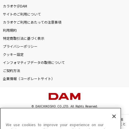
カラオケ＠DAM
サイトのご利用について
カラオケご利用にあたっての注意事項
利用規約
特定商取引法に基づく表示
プライバシーポリシー
クッキー設定
インフォマティブデータの取得について
ご契約方法
企業情報（コーポレートサイト）
© DAIICHIKOSHO CO.,LTD. All Rights Reserved.
このサイトに掲載されている一切の文章・画像・写真・動画・音声等を、手段や形態
を問わず、著作権法の定める範囲を超えて無断で複製、転載、ファイル化などすること
We use cookies to improve your experience on our
を禁じます。