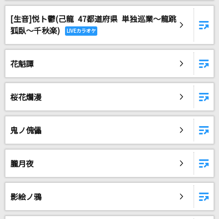
[生音]悦ト鬱(己龍 47都道府県 単独巡業～龍跳
DAMに会員登録・ログインして
狐臥～千秋楽)
カラオケをもっと楽しもう！
花魁譚
自宅でカラオケ歌い放題！
桜花爛漫
家族や友達と一緒に！練習にも！
鬼ノ傀儡
朧月夜
影絵ノ鴉