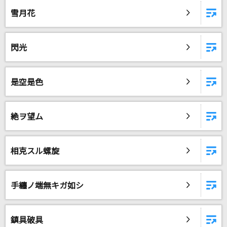
雪月花
閃光
是空是色
絶ヲ望ム
相克スル螺旋
手纏ノ端無キガ如シ
鎮具破具