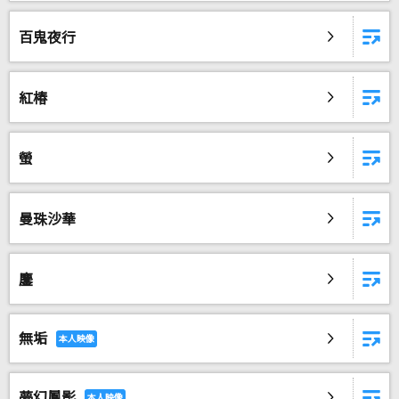
百鬼夜行
紅椿
螢
曼珠沙華
鏖
無垢
夢幻鳳影