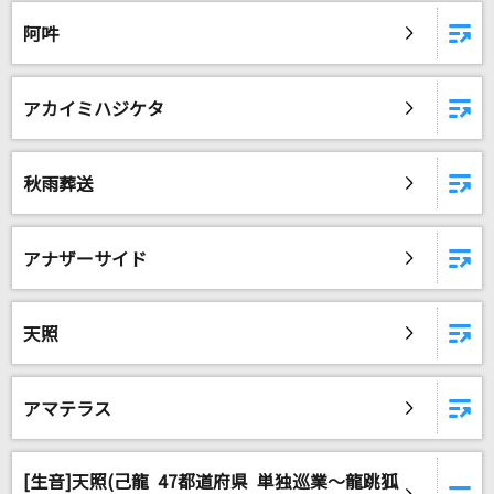
春雷
阿吽
米津玄師
[生音]白いパラソル
アカイミハジケタ
松田聖子
[生音]アゲハ蝶
秋雨葬送
ポルノグラフィティ
Super Ball
アナザーサイド
TOMOO
天照
200%のジュモン
team Le TAO
アマテラス
恋風邪にのせて
Vaundy
[生音]天照(己龍 47都道府県 単独巡業～龍跳狐