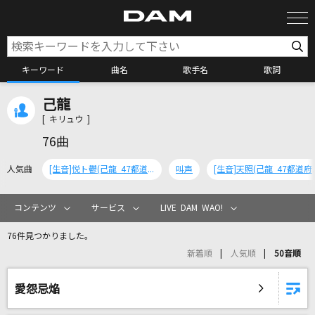
キーワード
曲名
歌手名
歌詞
己龍
カラオケ検索
[ キリュウ ]
76曲
カラオケ店舗検索
人気曲
[生音]悦ト鬱(己龍 47都道府県 単独巡業～龍跳狐臥～千秋楽)
叫声
[生音]天照(己龍 47都
カラオケリクエスト
コンテンツ
サービス
LIVE DAM WAO!
76件見つかりました。
全国りれき
新着順
人気順
50音順
リアルタイムで歌われている曲の一覧
愛怨忌焔