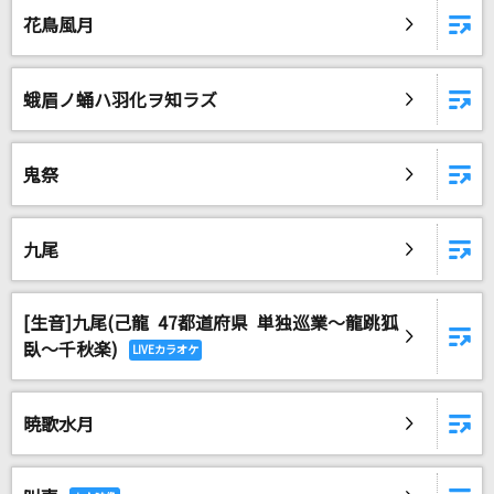
花鳥風月
蛾眉ノ蛹ハ羽化ヲ知ラズ
鬼祭
九尾
[生音]九尾(己龍 47都道府県 単独巡業～龍跳狐
臥～千秋楽)
暁歌水月