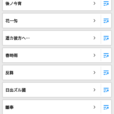
後ノ今宵
花一匁
遥カ彼方ヘ…
春時雨
反芻
日出ズル國
雛奉