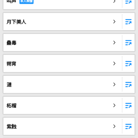
叫声
月下美人
蠱毒
朔宵
漣
柘榴
紫蝕