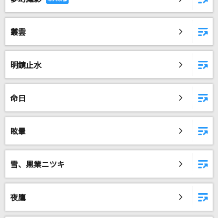
叢雲
明鏡止水
命日
眩暈
雪、黒業ニツキ
夜鷹