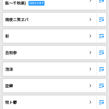
臥～千秋楽)
シャルル
バルーン
雨夜ニ笑ヱバ
Chessboard
Official髭男dism
彩
綺羅
Ado
丑刻参
[生音]THE DAY
ポルノグラフィティ
泡沫
もっと見る
空蝉
DAMの新曲・ランキングなど
カラオケ最新情報をチェック！
悦ト鬱