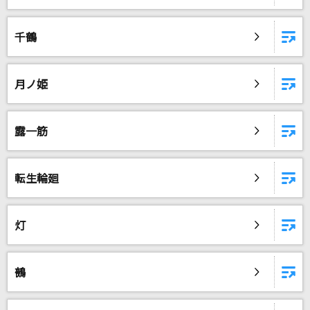
千鶴
月ノ姫
露一筋
転生輪廻
灯
鵺