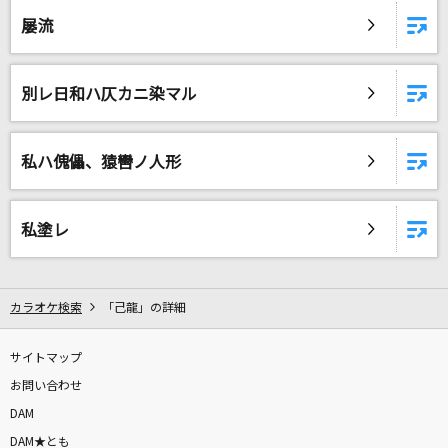
屡流
別レ日和ハ仄カニ染マル
私ハ傀儡、猿轡ノ人形
私塗レ
カラオケ検索
「己龍」の詳細
サイトマップ
お問い合わせ
DAM
DAM★とも