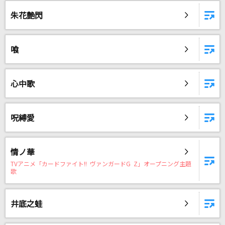
朱花艶閃
喰
心中歌
呪縛愛
情ノ華
TVアニメ「カードファイト!! ヴァンガードG Z」オープニング主題
歌
井底之蛙