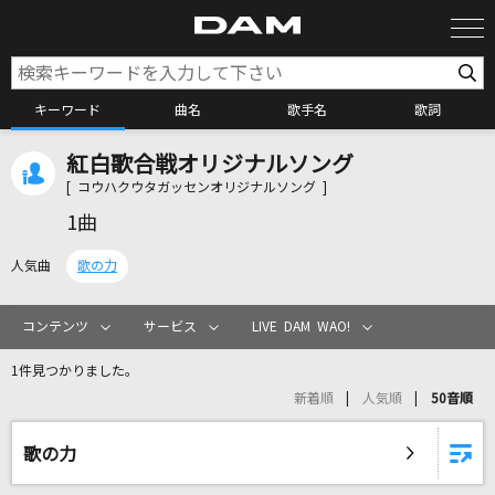
キーワード
曲名
歌手名
歌詞
紅白歌合戦オリジナルソング
カラオケ検索
[ コウハクウタガッセンオリジナルソング ]
1曲
カラオケ店舗検索
人気曲
歌の力
カラオケリクエスト
コンテンツ
サービス
LIVE DAM WAO!
1件見つかりました。
全国りれき
新着順
人気順
50音順
リアルタイムで歌われている曲の一覧
歌の力