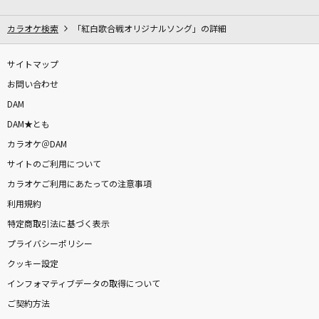
戦士よ、起ち上がれ!
遠藤正明
カラオケ検索
「紅白歌合戦オリジナルソング」の詳細
ゆるふわ樹海ガール
サイトマップ
石風呂
お問い合わせ
DAM
ア・プリオリ
DAM★とも
Mrs. GREEN APPLE
カラオケ＠DAM
サイトのご利用について
[生音]Everything
カラオケご利用にあたっての注意事項
Misia
利用規約
自転
特定商取引法に基づく表示
ブンレッド/範道大也(井内悠陽)
プライバシーポリシー
クッキー設定
[生音]さざんかの宿
インフォマティブデータの取得について
大川栄策
ご契約方法