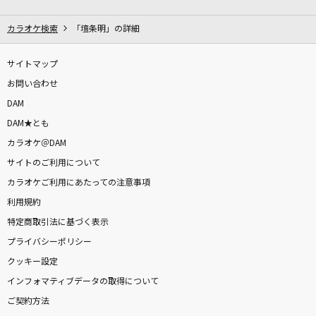
[生音]月並みに輝け
結束バンド
カラオケ検索
「壇条明」の詳細
7月のサイダー
サイトマップ
超ときめき宣伝部(ときめき宣伝部)
お問い合わせ
DAM
初音ミクの激唱(LONG VERSION)
DAM★とも
Storyteller(GAiA×cosMo@暴走P) feat.初音ミク
カラオケ＠DAM
サイトのご利用について
長い光
カラオケご利用にあたっての注意事項
AKB48
利用規約
ホログラム
特定商取引法に基づく表示
NICO Touches the Walls
プライバシーポリシー
クッキー設定
ガンパレード・マーチ～歌え友よ、力のかぎり
インフォマティブデータの取得について
～
ご契約方法
山口一憲