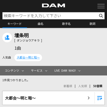
キーワード
曲名
歌手名
歌詞
壇条明
カラオケ検索
[ ダンジョウアキラ ]
1曲
カラオケ店舗検索
人気曲
大都会～明と暗～
カラオケリクエスト
コンテンツ
サービス
LIVE DAM WAO!
1件見つかりました。
全国りれき
新着順
人気順
50音順
リアルタイムで歌われている曲の一覧
大都会～明と暗～