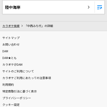
[生音]ひまわりの約束
陸中海岸
秦 基博
チャンカパーナ
カラオケ検索
「中西みち代」の詳細
NEWS
Darkside [ダークサイド]
サイトマップ
Alan Walker, Au/Ra & Tomine Harket
お問い合わせ
DAM
motto☆派手にね!
DAM★とも
戸松遥
カラオケ＠DAM
サイトのご利用について
いつかこの涙が
カラオケご利用にあたっての注意事項
Little Glee Monster
利用規約
特定商取引法に基づく表示
瞳をとじて
プライバシーポリシー
平井堅
クッキー設定