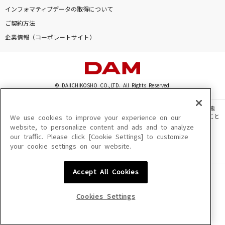
不可幸力
インフォマティブデータの取得について
Vaundy
ご契約方法
企業情報（コーポレートサイト）
[生音]Hello Especially
スキマスイッチ
ビターバカンス
© DAIICHIKOSHO CO.,LTD. All Rights Reserved.
Mrs. GREEN APPLE
このサイトに掲載されている一切の文章・画像・写真・動画・音声等を、手段や形態
を問わず、著作権法の定める範囲を超えて無断で複製、転載、ファイル化などすること
We use cookies to improve your experience on our
ノンファンタジー
を禁じます。
website, to personalize content and ads and to analyze
LIP×LIP(勇次郎・愛蔵/CV:内山昂輝・島崎信長)
our traffic. Please click [Cookie Settings] to customize
楽曲及びコンテンツは、機種によりご利用いただけない場合があります。
your cookie settings on our website.
楽曲及びコンテンツの配信日、配信内容が変更になる場合があります。
楽曲によりMYリスト保存ができない場合があります。
もっと見る
Accept All Cookies
JASRAC許諾番号
6602250213Y31015 6602250112Y38026 6602250240Y31015
DAMの新曲・ランキングなど
6602250241Y45122
カラオケ最新情報をチェック！
Cookies Settings
NexTone許諾番号
ID000002945 ID000002947 ID000002937 ID000002938