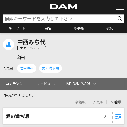
キーワード
曲名
歌手名
歌詞
中西みち代
カラオケ検索
[ ナカニシミチヨ ]
2曲
カラオケ店舗検索
人気曲
陸中海岸
愛の満ち潮
カラオケリクエスト
コンテンツ
サービス
LIVE DAM WAO!
2件見つかりました。
全国りれき
新着順
人気順
50音順
リアルタイムで歌われている曲の一覧
愛の満ち潮