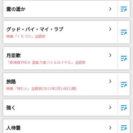
だれかの心臓になれたなら
雲の遥か
ユリイ・カノン
ジャンピン
グッド・バイ・マイ・ラブ
KARA
映画「くちづけ」主題歌
[生音]白い恋人達
月恋歌
桑田佳祐
「劇場版TRICK 霊能力者バトルロイヤル」主題歌
君がドアを閉めた後
back number
旅路
映画「悼む人」主題歌(2015年2月14日公開)
情熱の薔薇
THE BLUE HEARTS
強く
小夜子
ミキト(みきとP) feat.初音ミク
人待雲