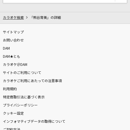
会いたくて
Ado
カラオケ検索
「熊谷育美」の詳細
『んっあっあっ。』
サイトマップ
SLAVE.V-V-R
お問い合わせ
[生音]SISTER
DAM
back number
DAM★とも
カラオケ＠DAM
シェリー
サイトのご利用について
尾崎豊
カラオケご利用にあたっての注意事項
利用規約
もっと見る
特定商取引法に基づく表示
プライバシーポリシー
DAMの新曲・ランキングなど
カラオケ最新情報をチェック！
クッキー設定
インフォマティブデータの取得について
ご契約方法