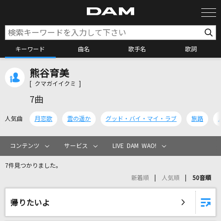
キーワード
曲名
歌手名
歌詞
熊谷育美
カラオケ検索
[ クマガイイクミ ]
7曲
カラオケ店舗検索
人気曲
月恋歌
雲の遥か
グッド・バイ・マイ・ラブ
旅路
カラオケリクエスト
コンテンツ
サービス
LIVE DAM WAO!
7件見つかりました。
全国りれき
新着順
人気順
50音順
リアルタイムで歌われている曲の一覧
帰りたいよ