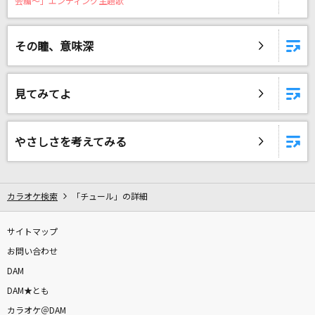
会編～」エンディング主題歌
[オリカラ]世界が終るまでは… 1994/6/22渋谷
公会堂
WANDS
その瞳、意味深
[生音]しるし
Mr.Children
見てみてよ
恋月夜
やさしさを考えてみる
竹内力(RIKI)
[プロオケ]アイビー
カラオケ検索
「チュール」の詳細
Novelbright
サイトマップ
欠落カレンドラ
お問い合わせ
宮川愛李
DAM
I LOVE...
DAM★とも
Official髭男dism
カラオケ＠DAM