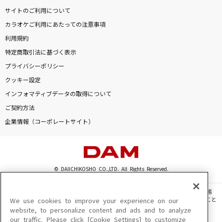
サイトのご利用について
逢いたくて逢いたくて
カラオケご利用にあたっての注意事項
園まり
利用規約
特定商取引法に基づく表示
ワンダーランドと羊の歌
プライバシーポリシー
ハチ feat.初音ミク
クッキー設定
キャラクター
インフォマティブデータの取得について
緑黄色社会
ご契約方法
企業情報（コーポレートサイト）
Feel the winds
緋月ゆい
もっと見る
© DAIICHIKOSHO CO.,LTD. All Rights Reserved.
このサイトに掲載されている一切の文章・画像・写真・動画・音声等を、手段や形態
DAMの新曲・ランキングなど
を問わず、著作権法の定める範囲を超えて無断で複製、転載、ファイル化などすること
We use cookies to improve your experience on our
カラオケ最新情報をチェック！
を禁じます。
website, to personalize content and ads and to analyze
our traffic. Please click [Cookie Settings] to customize
楽曲及びコンテンツは、機種によりご利用いただけない場合があります。