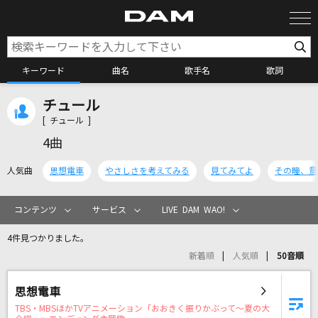
キーワード
曲名
歌手名
歌詞
チュール
カラオケ検索
[ チュール ]
4曲
カラオケ店舗検索
人気曲
思想電車
やさしさを考えてみる
見てみてよ
その瞳、意
カラオケリクエスト
コンテンツ
サービス
LIVE DAM WAO!
4件見つかりました。
全国りれき
新着順
人気順
50音順
リアルタイムで歌われている曲の一覧
思想電車
TBS・MBSほかTVアニメーション「おおきく振りかぶって～夏の大