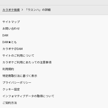
青空
THE BLUE HEARTS
カラオケ検索
「ウスンハ」の詳細
逆夢
サイトマップ
King Gnu
お問い合わせ
DAM
truth
DAM★とも
嵐(アラシ)
カラオケ＠DAM
サイトのご利用について
ダーリン
カラオケご利用にあたっての注意事項
Mrs. GREEN APPLE
利用規約
[良音]逢いたくていま
特定商取引法に基づく表示
Misia
プライバシーポリシー
クッキー設定
IRIS OUT
インフォマティブデータの取得について
米津玄師
ご契約方法