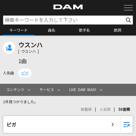
キーワード
曲名
歌手名
歌詞
ウスンハ
カラオケ検索
[ ウスンハ ]
1曲
カラオケ店舗検索
人気曲
ピガ
カラオケリクエスト
コンテンツ
サービス
LIVE DAM WAO!
1件見つかりました。
全国りれき
新着順
人気順
50音順
リアルタイムで歌われている曲の一覧
ピガ