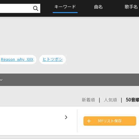
キーワード
曲名
歌手名
Reason why XXX
ヒトツボシ
新着順
人気順
50音
MYリスト保存