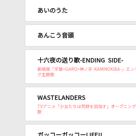
あいのうた
あんこう音頭
十六夜の送り歌-ENDING SIDE-
劇場版「牙狼<GARO>神ノ牙-KAMINOKIBA-」エ
グ主題歌
WASTELANDERS
TVアニメ「少女たちは荒野を目指す」オープニン
歌
ガッコーガッコーLIFE!!