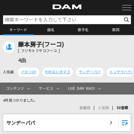
キーワード
曲名
歌手名
歌詞
藤本房子(フーコ)
カラオケ検索
[ フジモトフサコフーコ ]
4曲
カラオケ店舗検索
人気曲
パタリロ!
われないタマゴ
サンデーパパ
トンデラハウ
カラオケリクエスト
コンテンツ
サービス
LIVE DAM WAO!
4件見つかりました。
全国りれき
新着順
人気順
50音順
リアルタイムで歌われている曲の一覧
サンデーパパ