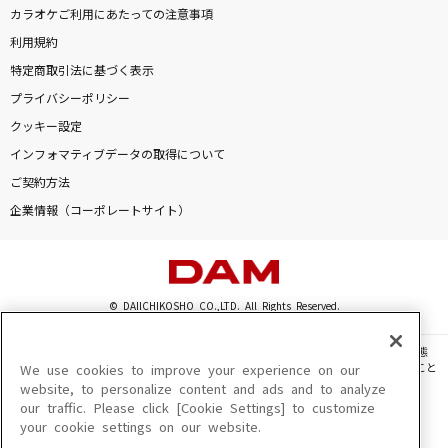
うめき
カラオケご利用にあたっての注意事項
ヨルシカ
利用規約
特定商取引法に基づく表示
I'm a mess
プライバシーポリシー
MY FIRST STORY
クッキー設定
インフォマティブデータの取得について
クラシック
ご契約方法
JUDY AND MARY
企業情報（コーポレートサイト）
黄金魂
湘南乃風
© DAIICHIKOSHO CO.,LTD. All Rights Reserved.
もっと見る
このサイトに掲載されている一切の文章・画像・写真・動画・音声等を、手段や形態
を問わず、著作権法の定める範囲を超えて無断で複製、転載、ファイル化などすること
We use cookies to improve your experience on our
DAMの新曲・ランキングなど
を禁じます。
website, to personalize content and ads and to analyze
カラオケ最新情報をチェック！
our traffic. Please click [Cookie Settings] to customize
楽曲及びコンテンツは、機種によりご利用いただけない場合があります。
your cookie settings on our website.
楽曲及びコンテンツの配信日、配信内容が変更になる場合があります。
楽曲によりMYリスト保存ができない場合があります。