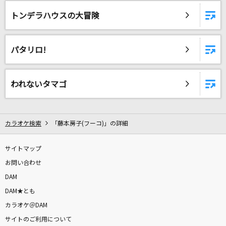
メタボリックOh!ハルマゲドン
トンデラハウスの大冒険
モアとおじさま
cazador del amor
パタリロ!
FictionJunction YUUKA
[生音]やってみよう
われないタマゴ
WANIMA
IRIS OUT(ビデオクリップバージョン)
カラオケ検索
「藤本房子(フーコ)」の詳細
米津玄師
サイトマップ
[生音]青と夏
お問い合わせ
Mrs. GREEN APPLE
DAM
DAM★とも
友達のうた
カラオケ＠DAM
倉橋ヨエコ
サイトのご利用について