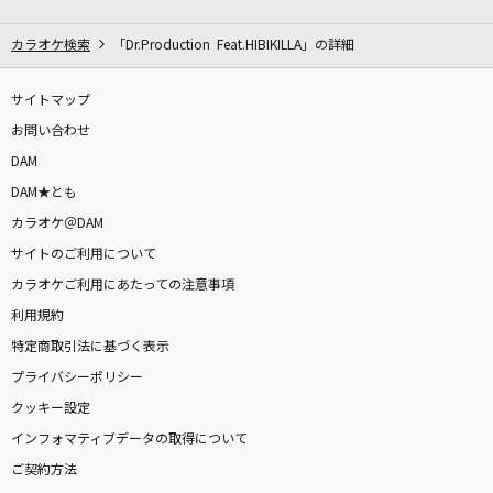
夏夜のマジック
indigo la End
カラオケ検索
「Dr.Production Feat.HIBIKILLA」の詳細
メリミー!!
サイトマップ
RAG FAIR
お問い合わせ
DAM
[生音]優しい雨
DAM★とも
小泉今日子
カラオケ＠DAM
サイトのご利用について
阿修羅ちゃん
カラオケご利用にあたっての注意事項
Ado
利用規約
小さな恋のうた
特定商取引法に基づく表示
MONGOL800
プライバシーポリシー
クッキー設定
夢のありか ～realize your dream～
インフォマティブデータの取得について
2HEARTS
ご契約方法