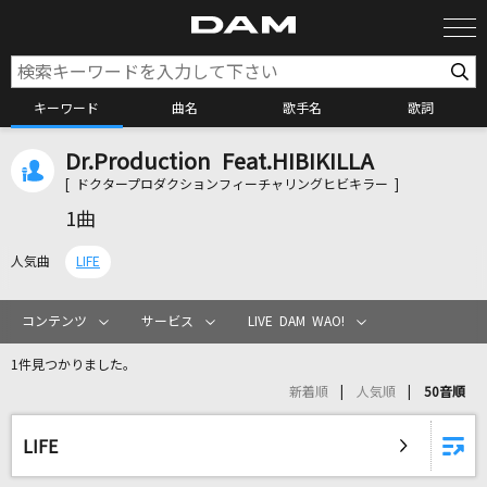
キーワード
曲名
歌手名
歌詞
Dr.Production Feat.HIBIKILLA
カラオケ検索
[ ドクタープロダクションフィーチャリングヒビキラー ]
1曲
カラオケ店舗検索
人気曲
LIFE
カラオケリクエスト
コンテンツ
サービス
LIVE DAM WAO!
1件見つかりました。
全国りれき
新着順
人気順
50音順
リアルタイムで歌われている曲の一覧
LIFE