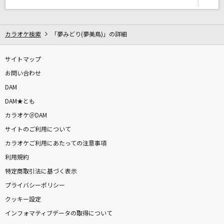
1991(ビデオクリップバージョン)
米津玄師
カラオケ検索
「夢みどり(夢美鳥)」の詳細
雪の華
中島美嘉
サイトマップ
お問い合わせ
[生音]ただ君に晴れ
DAM
ヨルシカ
DAM★とも
カラオケ＠DAM
夜に駆ける
サイトのご利用について
YOASOBI
カラオケご利用にあたっての注意事項
もっと見る
利用規約
特定商取引法に基づく表示
プライバシーポリシー
DAMの新曲・ランキングなど
カラオケ最新情報をチェック！
クッキー設定
インフォマティブデータの取得について