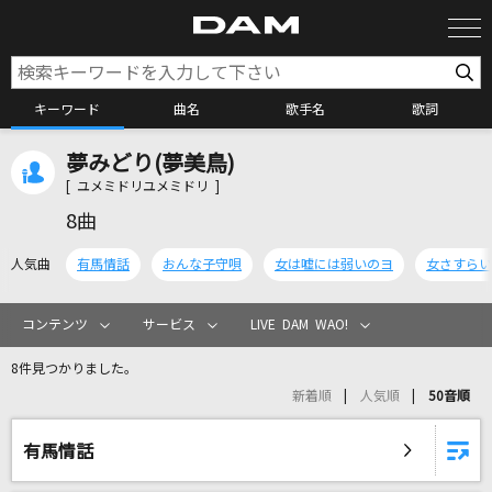
キーワード
曲名
歌手名
歌詞
夢みどり(夢美鳥)
カラオケ検索
[ ユメミドリユメミドリ ]
8曲
カラオケ店舗検索
人気曲
有馬情話
おんな子守唄
女は嘘には弱いのヨ
女さすらい
カラオケリクエスト
コンテンツ
サービス
LIVE DAM WAO!
8件見つかりました。
全国りれき
新着順
人気順
50音順
リアルタイムで歌われている曲の一覧
有馬情話