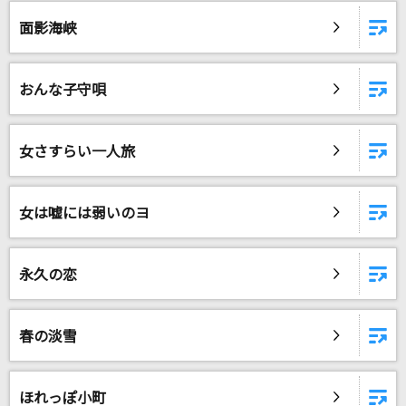
[生音]思想犯
面影海峡
ヨルシカ
[生音]楓
おんな子守唄
スピッツ
カメレオン
女さすらい一人旅
すりぃ
Ordinary Hero
女は嘘には弱いのヨ
SixTONES
永久の恋
[生音]Everything
Misia
春の淡雪
幸せのカテゴリー
Mr.Children
ほれっぽ小町