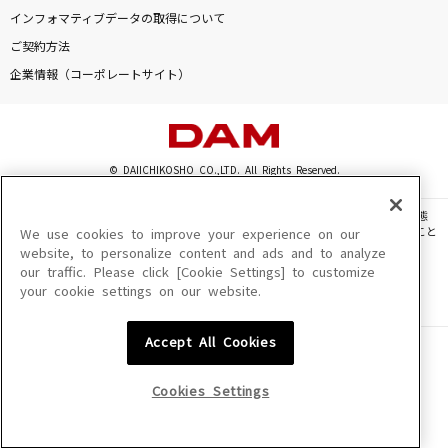
夢中
インフォマティブデータの取得について
BE:FIRST
ご契約方法
企業情報（コーポレートサイト）
[生音]シグナル
WANIMA
[生音]ff(フォルティシモ)
© DAIICHIKOSHO CO.,LTD. All Rights Reserved.
ハウンド・ドッグ
このサイトに掲載されている一切の文章・画像・写真・動画・音声等を、手段や形態
を問わず、著作権法の定める範囲を超えて無断で複製、転載、ファイル化などすること
We use cookies to improve your experience on our
[生音]未来予想図Ⅱ
を禁じます。
website, to personalize content and ads and to analyze
DREAMS COME TRUE
our traffic. Please click [Cookie Settings] to customize
楽曲及びコンテンツは、機種によりご利用いただけない場合があります。
your cookie settings on our website.
楽曲及びコンテンツの配信日、配信内容が変更になる場合があります。
楽曲によりMYリスト保存ができない場合があります。
もっと見る
Accept All Cookies
JASRAC許諾番号
6602250213Y31015 6602250112Y38026 6602250240Y31015
DAMの新曲・ランキングなど
6602250241Y45122
カラオケ最新情報をチェック！
Cookies Settings
NexTone許諾番号
ID000002945 ID000002947 ID000002937 ID000002938