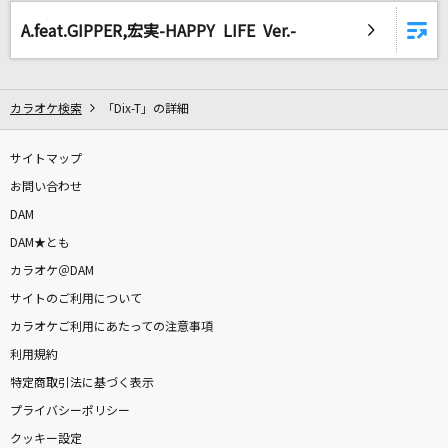
真夏の夜の夢
A.feat.GIPPER,宏実-HAPPY LIFE Ver.-
松任谷由実(荒井由実)
Story
カラオケ検索
「Dix-T」の詳細
AI
ドレミファだいじょーぶ
サイトマップ
B.B.クィーンズ(B.B.QUEENS)
お問い合わせ
DAM
[生音]イルミネーション
DAM★とも
SEKAI NO OWARI(世界の終わり)
カラオケ＠DAM
サイトのご利用について
キャラバン
カラオケご利用にあたっての注意事項
syudou
利用規約
特定商取引法に基づく表示
綺羅
プライバシーポリシー
Ado
クッキー設定