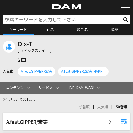
キーワード
曲名
歌手名
歌詞
Dix-T
カラオケ検索
[ ディックスティー ]
2曲
カラオケ店舗検索
人気曲
A.feat.GIPPER/宏実
A.feat.GIPPER,宏実-HAPPY LIFE Ver.-
カラオケリクエスト
コンテンツ
サービス
LIVE DAM WAO!
2件見つかりました。
全国りれき
新着順
人気順
50音順
リアルタイムで歌われている曲の一覧
A.feat.GIPPER/宏実