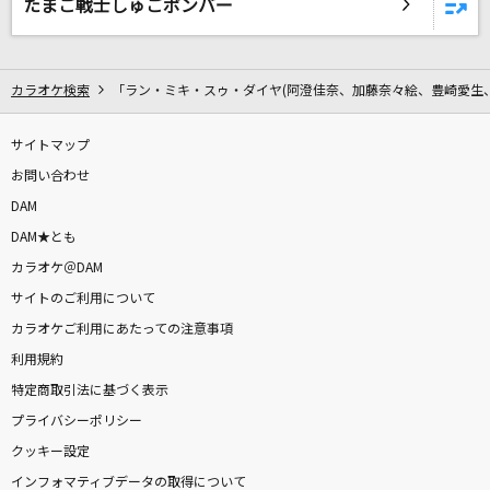
たまご戦士しゅごボンバー
月光
鬼束ちひろ
コンタクトケース
カラオケ検索
「ラン・ミキ・スゥ・ダイヤ(阿澄佳奈、加藤奈々絵、豊崎愛生
Saucy Dog
サイトマップ
[生音]サザン・ウインド
お問い合わせ
中森明菜
DAM
DAM★とも
流転の花
カラオケ＠DAM
伍代夏子
サイトのご利用について
カラオケご利用にあたっての注意事項
真夏の果実
利用規約
サザンオールスターズ
特定商取引法に基づく表示
プライバシーポリシー
[生音]KissHug
クッキー設定
aiko
インフォマティブデータの取得について