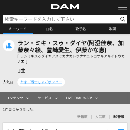
キーワード
曲名
歌手名
歌詞
ラン・ミキ・スゥ・ダイヤ(阿澄佳奈、加
カラオケ検索
藤奈々絵、豊崎愛生、伊藤かな恵)
[ ランミキスゥダイヤアスミカナカトウナナエトヨサキアキイトウカ
ナエ ]
カラオケ店舗検索
1曲
人気曲
たまご戦士しゅごボンバー
カラオケリクエスト
コンテンツ
サービス
LIVE DAM WAO!
全国りれき
1件見つかりました。
新着順
人気順
50音順
リアルタイムで歌われている曲の一覧