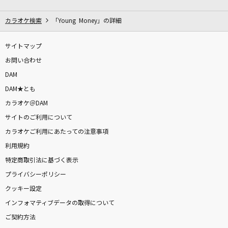
[生音]女
志賀勝
カラオケ検索
「Young Money」の詳細
センチメンタル・キス(Acoustic ver.)
サイトマップ
汐れいら
お問い合わせ
DAM
Promise
DAM★とも
Da-iCE
カラオケ＠DAM
サイトのご利用について
[生音]恋人ごっこ
カラオケご利用にあたっての注意事項
マカロニえんぴつ
利用規約
群衆の中の猫
特定商取引法に基づく表示
尾崎豊
プライバシーポリシー
クッキー設定
オドループ
インフォマティブデータの取得について
フレデリック
ご契約方法