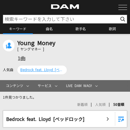
キーワード
曲名
歌手名
歌詞
Young Money
カラオケ検索
[ ヤングマネー ]
1曲
カラオケ店舗検索
人気曲
Bedrock feat. Lloyd [ベッドロック]
カラオケリクエスト
コンテンツ
サービス
LIVE DAM WAO!
1件見つかりました。
全国りれき
新着順
人気順
50音順
リアルタイムで歌われている曲の一覧
Bedrock feat. Lloyd [ベッドロック]