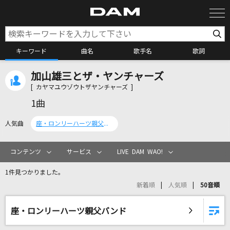
キーワード
曲名
歌手名
歌詞
加山雄三とザ・ヤンチャーズ
カラオケ検索
[ カヤマユウゾウトザヤンチャーズ ]
1曲
カラオケ店舗検索
人気曲
座・ロンリーハーツ親父バンド
カラオケリクエスト
コンテンツ
サービス
LIVE DAM WAO!
1件見つかりました。
全国りれき
新着順
人気順
50音順
リアルタイムで歌われている曲の一覧
座・ロンリーハーツ親父バンド