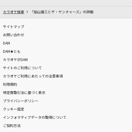
[生音]レイニーブルー
徳永英明
カラオケ検索
「加山雄三とザ・ヤンチャーズ」の詳細
lulu.
サイトマップ
Mrs. GREEN APPLE
お問い合わせ
DAM
花になって
DAM★とも
緑黄色社会
カラオケ＠DAM
サイトのご利用について
Anarchy
カラオケご利用にあたっての注意事項
Official髭男dism
利用規約
藍
特定商取引法に基づく表示
吉田仁人
プライバシーポリシー
クッキー設定
ヴァンパイア
インフォマティブデータの取得について
DECO*27
ご契約方法