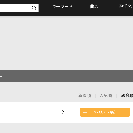
キーワード
曲名
歌手名
新着順
人気順
50音
MYリスト保存