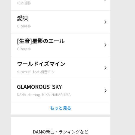
杉本琢弥
愛唄
GReeeeN
[生音]星影のエール
GReeeeN
ワールドイズマイン
supercell feat.初音ミク
GLAMOROUS SKY
NANA starring MIKA NAKASHIMA
もっと見る
DAMの新曲・ランキングなど