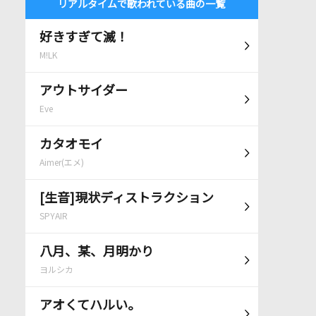
リアルタイムで歌われている曲の一覧
好きすぎて滅！
M!LK
アウトサイダー
Eve
カタオモイ
Aimer(エメ)
[生音]現状ディストラクション
SPYAIR
八月、某、月明かり
ヨルシカ
アオくてハルい。