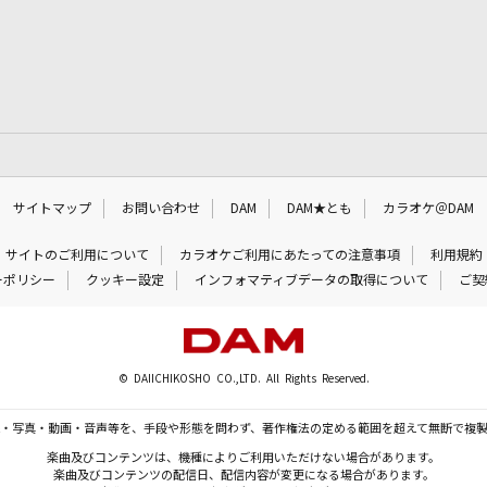
サイトマップ
お問い合わせ
DAM
DAM★とも
カラオケ＠DAM
サイトのご利用について
カラオケご利用にあたっての注意事項
利用規約
ーポリシー
クッキー設定
インフォマティブデータの取得について
ご契
© DAIICHIKOSHO CO.,LTD. All Rights Reserved.
・写真・動画・音声等を、手段や形態を問わず、著作権法の定める範囲を超えて無断で複
楽曲及びコンテンツは、機種によりご利用いただけない場合があります。
楽曲及びコンテンツの配信日、配信内容が変更になる場合があります。