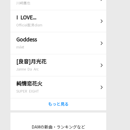
川崎鷹也
I LOVE...
Official髭男dism
Goddess
milet
[良音]月光花
Janne Da Arc
純情恋花火
SUPER EIGHT
もっと見る
DAMの新曲・ランキングなど