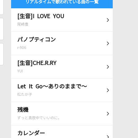
リアルタイムで歌われている曲の一覧
[生音]I LOVE YOU
尾崎豊
パノプティコン
r-906
[生音]CHE.R.RY
YUI
Let It Go～ありのままで～
松たか子
残機
ずっと真夜中でいいのに。
カレンダー