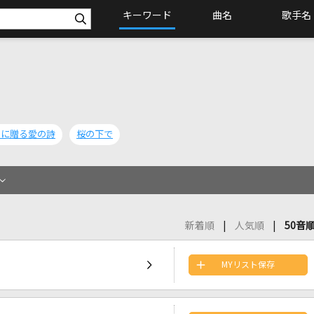
キーワード
曲名
歌手名
たに贈る愛の詩
桜の下で
新着順
人気順
50音
MYリスト保存