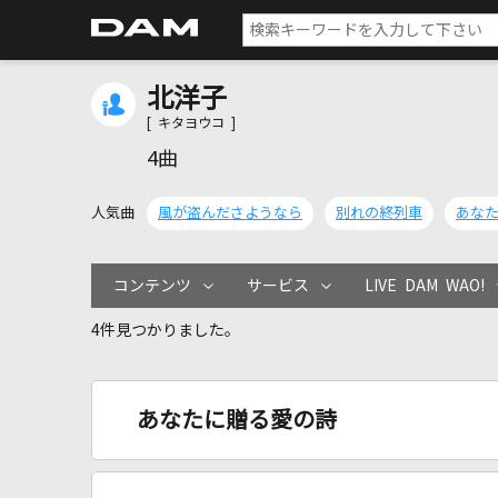
北洋子
[ キタヨウコ ]
4曲
人気曲
風が盗んださようなら
別れの終列車
あな
コンテンツ
サービス
LIVE DAM WAO!
4件見つかりました。
あなたに贈る愛の詩