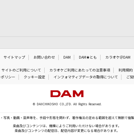
サイトマップ
お問い合わせ
DAM
DAM★とも
カラオケ＠DAM
サイトのご利用について
カラオケご利用にあたっての注意事項
利用規約
ーポリシー
クッキー設定
インフォマティブデータの取得について
ご契
© DAIICHIKOSHO CO.,LTD. All Rights Reserved.
・写真・動画・音声等を、手段や形態を問わず、著作権法の定める範囲を超えて無断で複
楽曲及びコンテンツは、機種によりご利用いただけない場合があります。
楽曲及びコンテンツの配信日、配信内容が変更になる場合があります。