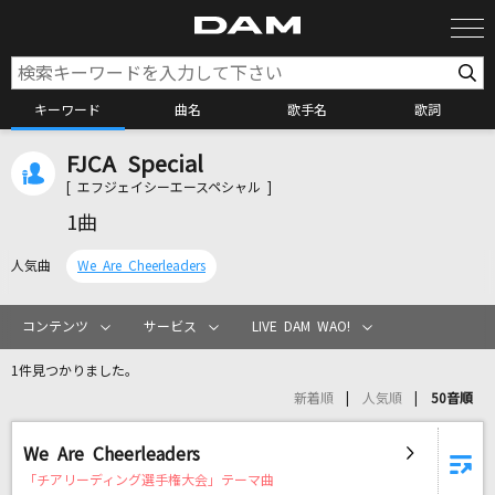
キーワード
曲名
歌手名
歌詞
FJCA Special
カラオケ検索
[ エフジェイシーエースペシャル ]
1曲
カラオケ店舗検索
人気曲
We Are Cheerleaders
カラオケリクエスト
コンテンツ
サービス
LIVE DAM WAO!
1件見つかりました。
全国りれき
新着順
人気順
50音順
リアルタイムで歌われている曲の一覧
We Are Cheerleaders
「チアリーディング選手権大会」テーマ曲