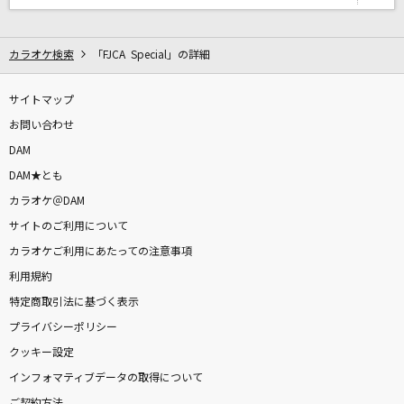
生きてる生きてく(ドラえもんアニメバージョン)
福山雅治
カラオケ検索
「FJCA Special」の詳細
[生音]運命の人
スピッツ
サイトマップ
お問い合わせ
メリッサ
DAM
ポルノグラフィティ
DAM★とも
カラオケ＠DAM
とびら開けて
サイトのご利用について
神田沙也加、津田英佑
カラオケご利用にあたっての注意事項
利用規約
いのちの歌
特定商取引法に基づく表示
竹内まりや
プライバシーポリシー
[生音]それを愛と呼ぶなら
クッキー設定
Uru
インフォマティブデータの取得について
ご契約方法