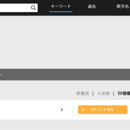
キーワード
曲名
歌手名
新着順
人気順
50音
MYリスト保存