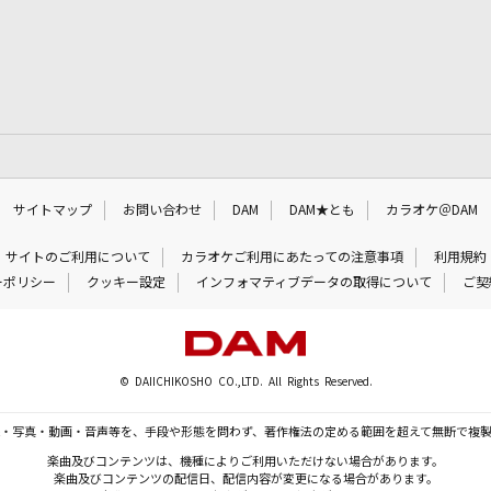
サイトマップ
お問い合わせ
DAM
DAM★とも
カラオケ＠DAM
サイトのご利用について
カラオケご利用にあたっての注意事項
利用規約
ーポリシー
クッキー設定
インフォマティブデータの取得について
ご契
© DAIICHIKOSHO CO.,LTD. All Rights Reserved.
・写真・動画・音声等を、手段や形態を問わず、著作権法の定める範囲を超えて無断で複
楽曲及びコンテンツは、機種によりご利用いただけない場合があります。
楽曲及びコンテンツの配信日、配信内容が変更になる場合があります。