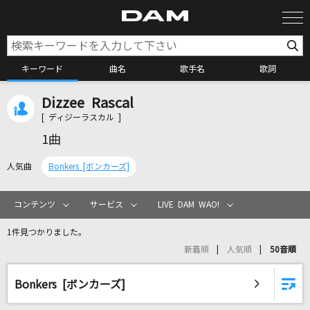
キーワード
曲名
歌手名
歌詞
Dizzee Rascal
カラオケ検索
[ ディジーラスカル ]
1曲
カラオケ店舗検索
人気曲
Bonkers [ボンカーズ]
カラオケリクエスト
コンテンツ
サービス
LIVE DAM WAO!
1件見つかりました。
全国りれき
新着順
人気順
50音順
リアルタイムで歌われている曲の一覧
Bonkers [ボンカーズ]