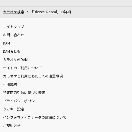
[生音]瞳がほほえむから
今井美樹
カラオケ検索
「Dizzee Rascal」の詳細
[生音]シングル・アゲイン
サイトマップ
竹内まりや
お問い合わせ
DAM
夏祭り
DAM★とも
Whiteberry
カラオケ＠DAM
サイトのご利用について
アイノカタチ feat.HIDE(GReeeeN)
カラオケご利用にあたっての注意事項
Misia
利用規約
笑顔
特定商取引法に基づく表示
いきものがかり
プライバシーポリシー
クッキー設定
青のすみか
インフォマティブデータの取得について
キタニタツヤ
ご契約方法