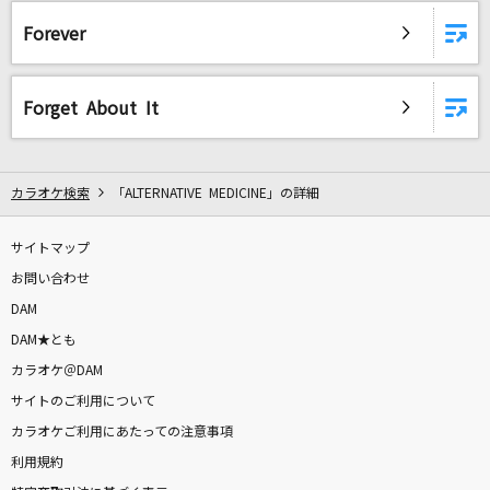
[生音]チェリー
Forever
スピッツ
瞳をとじて
Forget About It
平井堅
可愛くてごめん
カラオケ検索
「ALTERNATIVE MEDICINE」の詳細
HoneyWorks feat. かぴ
サイトマップ
未来へ
お問い合わせ
Kiroro
DAM
[生音]怪盗
DAM★とも
back number
カラオケ＠DAM
サイトのご利用について
Runner
カラオケご利用にあたっての注意事項
爆風スランプ(BAKUFU-SLUMP)
利用規約