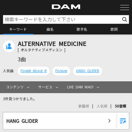
キーワード
曲名
歌手名
歌詞
ALTERNATIVE MEDICINE
カラオケ検索
[ オルタナティブメディスン ]
3曲
カラオケ店舗検索
人気曲
Forget About It
Forever
HANG GLIDER
カラオケリクエスト
コンテンツ
サービス
LIVE DAM WAO!
3件見つかりました。
全国りれき
新着順
人気順
50音順
リアルタイムで歌われている曲の一覧
HANG GLIDER