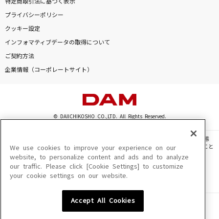
特定商取引法に基づく表示
君に逢いたくて
プライバシーポリシー
GACKT(Gackt)
クッキー設定
インフォマティブデータの取得について
中の島ブルース
ご契約方法
内山田洋とクール・ファイブ
企業情報（コーポレートサイト）
DADDY ! DADDY ! DO ! feat. 鈴木愛理
鈴木雅之
© DAIICHIKOSHO CO.,LTD. All Rights Reserved.
花になって
緑黄色社会
このサイトに掲載されている一切の文章・画像・写真・動画・音声等を、手段や形態
を問わず、著作権法の定める範囲を超えて無断で複製、転載、ファイル化などすること
We use cookies to improve your experience on our
もっと見る
を禁じます。
website, to personalize content and ads and to analyze
our traffic. Please click [Cookie Settings] to customize
楽曲及びコンテンツは、機種によりご利用いただけない場合があります。
your cookie settings on our website.
楽曲及びコンテンツの配信日、配信内容が変更になる場合があります。
DAMの新曲・ランキングなど
楽曲によりMYリスト保存ができない場合があります。
カラオケ最新情報をチェック！
Accept All Cookies
JASRAC許諾番号
6602250213Y31015 6602250112Y38026 6602250240Y31015
6602250241Y45122