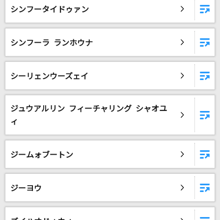
シンフータイドゥァン
DAMに会員登録・ログインして
カラオケをもっと楽しもう！
シンフーラ ランホウナ
シーリェンウーズェイ
自宅でカラオケ歌い放題！
家族や友達と一緒に！練習にも！
ジュウアルリン フィーチャリング シャオユ
ィ
ジームォブートン
ジーヨウ