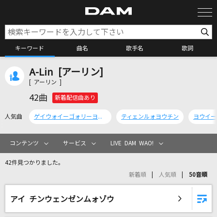
キーワード
曲名
歌手名
歌詞
A-Lin [アーリン]
カラオケ検索
[ アーリン ]
42曲
新着配信曲あり
カラオケ店舗検索
人気曲
ゲイウォイーゴォリーヨウワンジー
ティェンルォヨウチン
ヨウイー
カラオケリクエスト
コンテンツ
サービス
LIVE DAM WAO!
42件見つかりました。
全国りれき
新着順
人気順
50音順
リアルタイムで歌われている曲の一覧
アイ チンウェンゼンムォゾウ