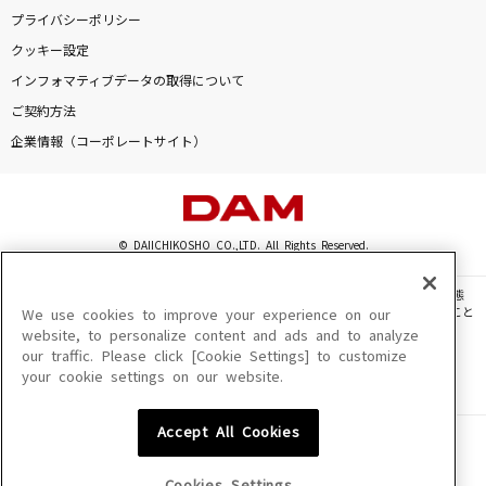
プライバシーポリシー
クッキー設定
インフォマティブデータの取得について
ご契約方法
企業情報（コーポレートサイト）
© DAIICHIKOSHO CO.,LTD. All Rights Reserved.
このサイトに掲載されている一切の文章・画像・写真・動画・音声等を、手段や形態
を問わず、著作権法の定める範囲を超えて無断で複製、転載、ファイル化などすること
We use cookies to improve your experience on our
を禁じます。
website, to personalize content and ads and to analyze
our traffic. Please click [Cookie Settings] to customize
楽曲及びコンテンツは、機種によりご利用いただけない場合があります。
your cookie settings on our website.
楽曲及びコンテンツの配信日、配信内容が変更になる場合があります。
楽曲によりMYリスト保存ができない場合があります。
Accept All Cookies
JASRAC許諾番号
6602250213Y31015 6602250112Y38026 6602250240Y31015
6602250241Y45122
Cookies Settings