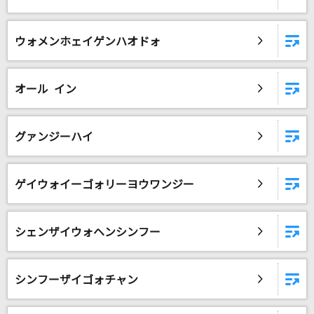
アイノカタチ feat.HIDE(GReeeeN)
Misia
ウォメンホェイゲンハオドォ
[生音]ベテルギウス
優里
オール イン
めざせモスクワ
グァンジーハイ
ダーク・ダックス
Dragon Night
ゲイウォイーゴォリーヨウワンジー
SEKAI NO OWARI(世界の終わり)
もっと見る
シェンザイウォヘンシンフー
DAMの新曲・ランキングなど
カラオケ最新情報をチェック！
シンフーザイゴォチャン