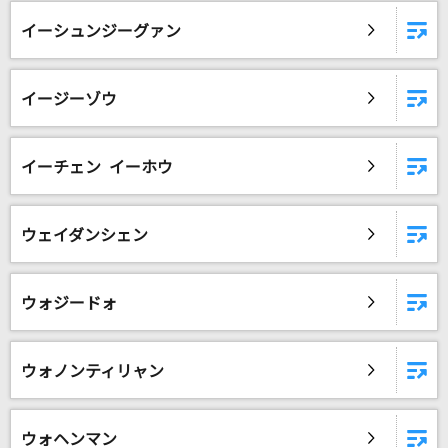
ハッピーサマーウェディング
イーシュンジーグァン
モーニング娘。
海と真珠
イージーゾウ
JUNNA
IRIS OUT(ビデオクリップバージョン)
イーチェン イーホウ
米津玄師
レモンパイ
ウェイダンシェン
マカロニえんぴつ
ウォジードォ
Same Blue
Official髭男dism
ウォノンティリャン
Start in my life
倉木麻衣
ウォヘンマン