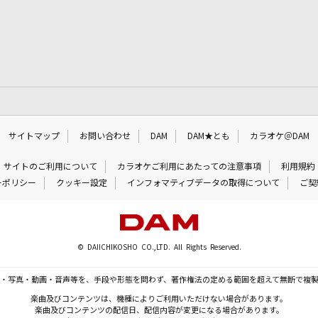
サイトマップ
お問い合わせ
DAM
DAM★とも
カラオケ＠DAM
サイトのご利用について
カラオケご利用にあたっての注意事項
利用規約
ーポリシー
クッキー設定
インフォマティブデータの取得について
ご契
© DAIICHIKOSHO CO.,LTD. All Rights Reserved.
・写真・動画・音声等を、手段や形態を問わず、著作権法の定める範囲を超えて無断で複
楽曲及びコンテンツは、機種によりご利用いただけない場合があります。
楽曲及びコンテンツの配信日、配信内容が変更になる場合があります。