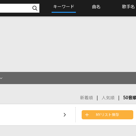
キーワード
曲名
歌手名
新着順
人気順
50音
MYリスト保存