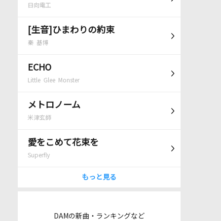
日向電工
[生音]ひまわりの約束
秦 基博
ECHO
Little Glee Monster
メトロノーム
米津玄師
愛をこめて花束を
Superfly
もっと見る
DAMの新曲・ランキングなど