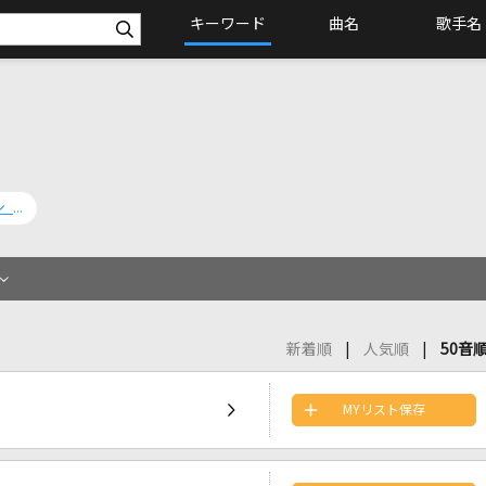
キーワード
曲名
歌手名
Laging Tapat [ラギン タパッ]
新着順
人気順
50音
MYリスト保存