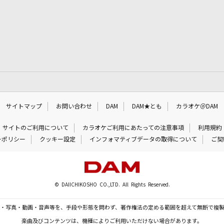
サイトマップ
お問い合わせ
DAM
DAM★とも
カラオケ＠DAM
サイトのご利用について
カラオケご利用にあたっての注意事項
利用規約
ーポリシー
クッキー設定
インフォマティブデータの取得について
ご契
© DAIICHIKOSHO CO.,LTD. All Rights Reserved.
・写真・動画・音声等を、手段や形態を問わず、著作権法の定める範囲を超えて無断で複
楽曲及びコンテンツは、機種によりご利用いただけない場合があります。