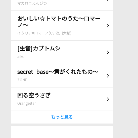
マカロニえんぴつ
おいしい☆トマトのうた～ロマー
ノ～
イタリア=ロマーノ(CV:浪川大輔)
[生音]カブトムシ
aiko
secret base～君がくれたもの～
ZONE
回る空うさぎ
Orangestar
もっと見る