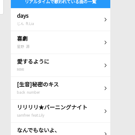
リアルタイムで歌われている曲の一覧
days
じん ft.Lia
喜劇
星野 源
愛するように
MIMI
[生音]秘密のキス
back number
リリリリ★バーニングナイト
samfree feat.Lily
なんでもないよ、