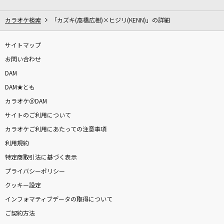
サンサンたいそう
ドリーミング
カラオケ検索
「カズキ(高橋広樹)×ヒジリ(KENN)」の詳細
[生音]KissHug
サイトマップ
aiko
お問い合わせ
DAM
Borderline
DAM★とも
シャイニーカラーズ
カラオケ＠DAM
サイトのご利用について
まちがいさがし
カラオケご利用にあたっての注意事項
菅田将暉
利用規約
[プロオケ]もうひとつの土曜日
特定商取引法に基づく表示
浜田省吾
プライバシーポリシー
クッキー設定
若者のすべて
インフォマティブデータの取得について
フジファブリック
ご契約方法