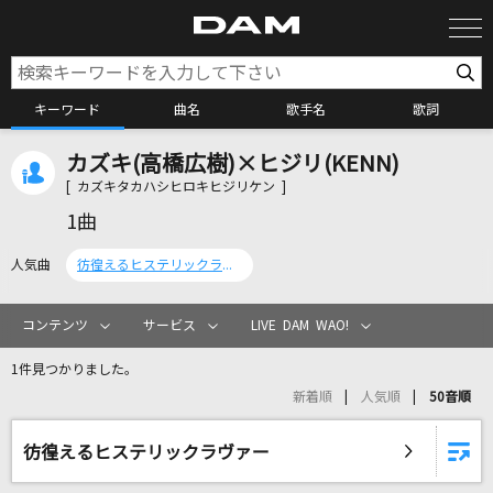
キーワード
曲名
歌手名
歌詞
カズキ(高橋広樹)×ヒジリ(KENN)
カラオケ検索
[ カズキタカハシヒロキヒジリケン ]
1曲
カラオケ店舗検索
人気曲
彷徨えるヒステリックラヴァー
カラオケリクエスト
コンテンツ
サービス
LIVE DAM WAO!
1件見つかりました。
全国りれき
新着順
人気順
50音順
リアルタイムで歌われている曲の一覧
彷徨えるヒステリックラヴァー