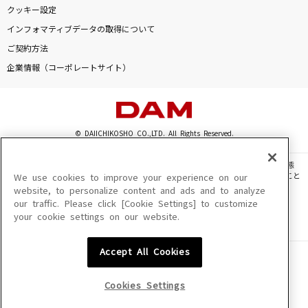
レオ
クッキー設定
優里
インフォマティブデータの取得について
ご契約方法
アイネクライネ
企業情報（コーポレートサイト）
米津玄師
M
浜崎あゆみ
© DAIICHIKOSHO CO.,LTD. All Rights Reserved.
このサイトに掲載されている一切の文章・画像・写真・動画・音声等を、手段や形態
世界の終わり(Smash hits version)
を問わず、著作権法の定める範囲を超えて無断で複製、転載、ファイル化などすること
We use cookies to improve your experience on our
THEE MICHELLE GUN ELEPHANT
を禁じます。
website, to personalize content and ads and to analyze
our traffic. Please click [Cookie Settings] to customize
楽曲及びコンテンツは、機種によりご利用いただけない場合があります。
もっと見る
your cookie settings on our website.
楽曲及びコンテンツの配信日、配信内容が変更になる場合があります。
楽曲によりMYリスト保存ができない場合があります。
Accept All Cookies
JASRAC許諾番号
DAMの新曲・ランキングなど
6602250213Y31015 6602250112Y38026 6602250240Y31015
カラオケ最新情報をチェック！
6602250241Y45122
Cookies Settings
NexTone許諾番号