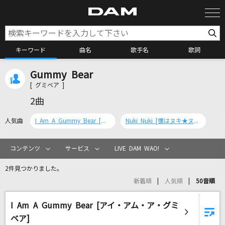
キーワード
曲名
歌手名
歌詞
Gummy Bear
カラオケ検索
[ グミベア ]
2曲
カラオケ店舗検索
人気曲
I Am A Gummy Bear [アイ・アム・ア・グミベア]
Nuki Nuki [僕はヌキ★ヌキ]
カラオケリクエスト
コンテンツ
サービス
LIVE DAM WAO!
2件見つかりました。
全国りれき
新着順
人気順
50音順
I Am A Gummy Bear [アイ・アム・ア・グミ
リアルタイムで歌われている曲の一覧
ベア]