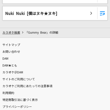
イエス
Acid Black Cherry
Nuki Nuki [僕はヌキ★ヌキ]
[生音]Sign
Mr.Children
カラオケ検索
「Gummy Bear」の詳細
あなたの夜が明けるまで
サイトマップ
傘村トータ
お問い合わせ
[生音]小さな恋のうた
DAM
MONGOL800
DAM★とも
カラオケ＠DAM
SHINY DAYS
サイトのご利用について
亜咲花
カラオケご利用にあたっての注意事項
利用規約
[生音]My Generation
特定商取引法に基づく表示
YUI
プライバシーポリシー