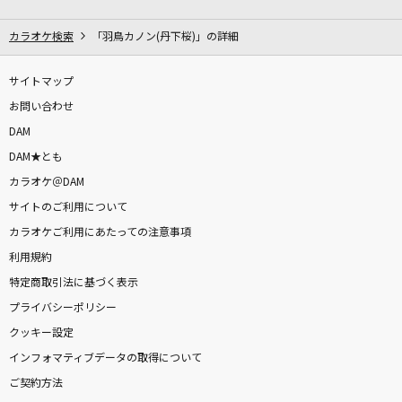
[生音]夢をかなえてドラえもん(ドラえもんアニ
メバージョン)
カラオケ検索
「羽鳥カノン(丹下桜)」の詳細
mao
サイトマップ
怪進撃
お問い合わせ
SixTONES
DAM
DAM★とも
MAGIC
カラオケ＠DAM
AAA(トリプル・エー)
サイトのご利用について
Subtitle
カラオケご利用にあたっての注意事項
Official髭男dism
利用規約
特定商取引法に基づく表示
不可思議のカルテ
プライバシーポリシー
桜島麻衣(CV:瀬戸麻沙美)、古賀朋絵(CV:東山奈央)、双葉理央(CV:種崎敦
クッキー設定
美)、豊浜のどか(CV:内田真礼)、梓川かえで(CV:久保ユリカ)、牧之原翔子
(CV:水瀬いのり)
インフォマティブデータの取得について
ご契約方法
[生音]花咲く旅路