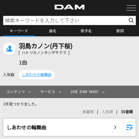
キーワード
曲名
歌手名
歌詞
羽鳥カノン(丹下桜)
カラオケ検索
[ ハトリカノンタンゲサクラ ]
1曲
カラオケ店舗検索
人気曲
しあわせの輪舞曲
カラオケリクエスト
コンテンツ
サービス
LIVE DAM WAO!
1件見つかりました。
全国りれき
新着順
人気順
50音順
リアルタイムで歌われている曲の一覧
しあわせの輪舞曲