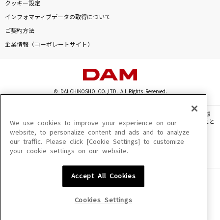
クッキー設定
After The Thrill Is Gone [アフター・ザ・スリ
インフォマティブデータの取得について
ル・イズ・ゴーン]
ご契約方法
Eagles
企業情報（コーポレートサイト）
心絵
ロードオブメジャー
© DAIICHIKOSHO CO.,LTD. All Rights Reserved.
以心伝心
このサイトに掲載されている一切の文章・画像・写真・動画・音声等を、手段や形態
19
を問わず、著作権法の定める範囲を超えて無断で複製、転載、ファイル化などすること
We use cookies to improve your experience on our
を禁じます。
website, to personalize content and ads and to analyze
夜の踊り子
our traffic. Please click [Cookie Settings] to customize
楽曲及びコンテンツは、機種によりご利用いただけない場合があります。
your cookie settings on our website.
楽曲及びコンテンツの配信日、配信内容が変更になる場合があります。
サカナクション
楽曲によりMYリスト保存ができない場合があります。
もっと見る
Accept All Cookies
JASRAC許諾番号
6602250213Y31015 6602250112Y38026 6602250240Y31015
6602250241Y45122
Cookies Settings
DAMの新曲・ランキングなど
NexTone許諾番号
カラオケ最新情報をチェック！
ID000002945 ID000002947 ID000002937 ID000002938