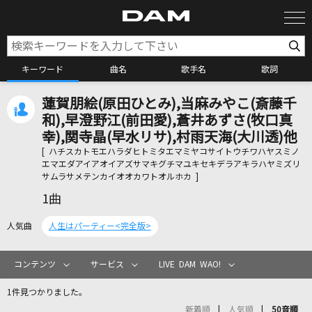
キーワード
曲名
歌手名
歌詞
蓮賀朋絵(原田ひとみ),当麻みやこ(斎藤千
カラオケ検索
和),早澄野江(前田愛),蒼井あずさ(牧口真
幸),関寺晶(早水リサ),村雨天海(大川透)他
[ ハチスカトモエハラダヒトミタエマミヤコサイトウチワハヤスミノ
カラオケ店舗検索
エマエダアイアオイアズサマキグチマユキセキデラアキラハヤミズリ
サムラサメテンカイオオカワトオルホカ ]
1曲
カラオケリクエスト
人気曲
人生はパーティー<完全版>
全国りれき
コンテンツ
サービス
LIVE DAM WAO!
リアルタイムで歌われている曲の一覧
1件見つかりました。
新着順
人気順
50音順