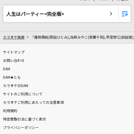
悲しきASIAN BOY
THE YELLOW MONKEY
人生はパーティー<完全版>
Welcome To The Jungle [ウェルカム・トゥ・
ザ・ジャングル]
カラオケ検索
「蓮賀朋絵(原田ひとみ),当麻みやこ(斎藤千和),早澄野江(前田愛)
Guns N' Roses
サイトマップ
まちぶせ
お問い合わせ
石川ひとみ
DAM
[生音]RAIN
DAM★とも
SEKAI NO OWARI(世界の終わり)
カラオケ＠DAM
サイトのご利用について
アメフラシの歌～Beautiful Rain～
カラオケご利用にあたっての注意事項
ニケ・ルメルシエ(CV:前田玲奈)
利用規約
特定商取引法に基づく表示
[生音]LIFE～目の前の向こうへ～
プライバシーポリシー
SUPER EIGHT