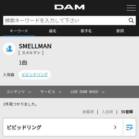
キーワード
曲名
歌手名
歌詞
SMELLMAN
カラオケ検索
[ スメルマン ]
1曲
カラオケ店舗検索
人気曲
ビビッドリング
カラオケリクエスト
コンテンツ
サービス
LIVE DAM WAO!
1件見つかりました。
全国りれき
新着順
人気順
50音順
リアルタイムで歌われている曲の一覧
ビビッドリング