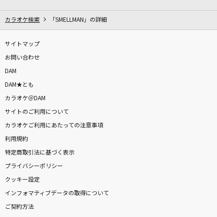
[生音]アゲハ蝶
ポルノグラフィティ
カラオケ検索
「SMELLMAN」の詳細
ルーズリーフ
サイトマップ
Hilcrhyme(ヒルクライム)
お問い合わせ
DAM
東京
DAM★とも
矢沢永吉
カラオケ＠DAM
サイトのご利用について
怪獣
カラオケご利用にあたっての注意事項
サカナクション
利用規約
[生音]オリオンをなぞる
特定商取引法に基づく表示
UNISON SQUARE GARDEN
プライバシーポリシー
クッキー設定
CITRUS
インフォマティブデータの取得について
Da-iCE
ご契約方法