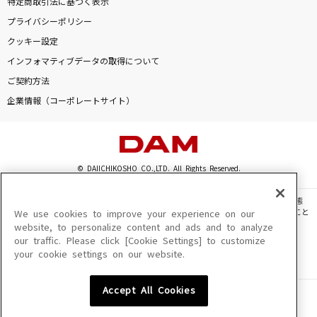
特定商取引法に基づく表示
ラブソングに襲われる
プライバシーポリシー
＝LOVE
クッキー設定
インフォマティブデータの取得について
会いたくて 会いたくて
ご契約方法
西野カナ
企業情報（コーポレートサイト）
Never Let It Go
ASCA
© DAIICHIKOSHO CO.,LTD. All Rights Reserved.
ホログラム
NICO Touches the Walls
このサイトに掲載されている一切の文章・画像・写真・動画・音声等を、手段や形態
を問わず、著作権法の定める範囲を超えて無断で複製、転載、ファイル化などすること
We use cookies to improve your experience on our
を禁じます。
website, to personalize content and ads and to analyze
もっと見る
our traffic. Please click [Cookie Settings] to customize
楽曲及びコンテンツは、機種によりご利用いただけない場合があります。
your cookie settings on our website.
楽曲及びコンテンツの配信日、配信内容が変更になる場合があります。
楽曲によりMYリスト保存ができない場合があります。
DAMの新曲・ランキングなど
カラオケ最新情報をチェック！
Accept All Cookies
JASRAC許諾番号
6602250213Y31015 6602250112Y38026 6602250240Y31015
6602250241Y45122