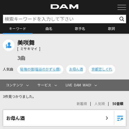
キーワード
曲名
歌手名
歌詞
美咲舞
カラオケ検索
[ ミサキマイ ]
3曲
カラオケ店舗検索
人気曲
秘境の宿(祖谷のかずら橋)
お母ん酒
京都恋しぐれ
カラオケリクエスト
コンテンツ
サービス
LIVE DAM WAO!
3件見つかりました。
全国りれき
新着順
人気順
50音順
リアルタイムで歌われている曲の一覧
お母ん酒