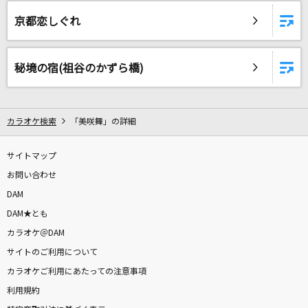
[生音]アイのシナリオ
京都恋しぐれ
CHiCO with HoneyWorks
ひゅるりらぱっぱ
秘境の宿(祖谷のかずら橋)
tuki.
Milky Starry Charm
カラオケ検索
「美咲舞」の詳細
[Ra*bits]仁兎なずな(CV.米内佑希)、天満光(CV.小林大紀)、真白友也(CV.
比留間俊哉)、紫之創(CV.高坂知也)
サイトマップ
[生音]卒業
お問い合わせ
斉藤由貴
DAM
DAM★とも
[生音]SAKURA
カラオケ＠DAM
いきものがかり
サイトのご利用について
カラオケご利用にあたっての注意事項
BECAUSE YOU'RE MY SHAWTY
利用規約
AK-69