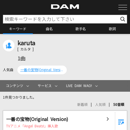
キーワード
曲名
歌手名
歌詞
karuta
カラオケ検索
[ カルタ ]
1曲
カラオケ店舗検索
人気曲
一番の宝物(Original Version)
カラオケリクエスト
コンテンツ
サービス
LIVE DAM WAO!
1件見つかりました。
全国りれき
新着順
人気順
50音順
リアルタイムで歌われている曲の一覧
一番の宝物(Original Version)
TVアニメ「Angel Beats!」挿入歌