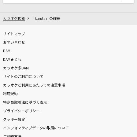
Contrail
安室奈美恵
カラオケ検索
「karuta」の詳細
ケセラセラ
Mrs. GREEN APPLE
サイトマップ
お問い合わせ
ノーザンクロス
DAM
シェリル・ノーム starring May'n
DAM★とも
カラオケ＠DAM
[生音]ありがとう
サイトのご利用について
いきものがかり
カラオケご利用にあたっての注意事項
利用規約
憧憬のアーチ (Hokuto Matsumura)
特定商取引法に基づく表示
SixTONES
プライバシーポリシー
時代
クッキー設定
中島みゆき
インフォマティブデータの取得について
ご契約方法