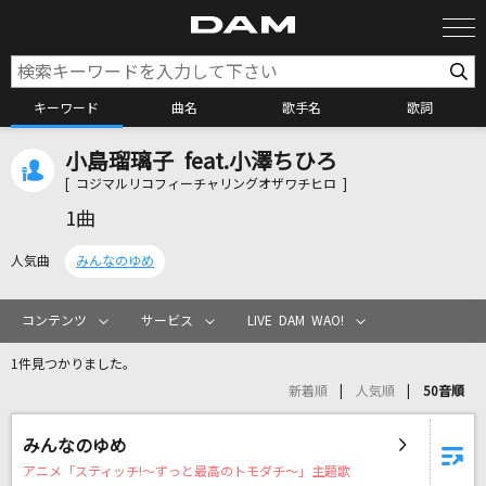
キーワード
曲名
歌手名
歌詞
小島瑠璃子 feat.小澤ちひろ
カラオケ検索
[ コジマルリコフィーチャリングオザワチヒロ ]
1曲
カラオケ店舗検索
人気曲
みんなのゆめ
カラオケリクエスト
コンテンツ
サービス
LIVE DAM WAO!
1件見つかりました。
全国りれき
新着順
人気順
50音順
リアルタイムで歌われている曲の一覧
みんなのゆめ
アニメ「スティッチ!～ずっと最高のトモダチ～」主題歌