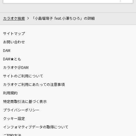
朝焼けのスターマイン
今井麻美
カラオケ検索
「小島瑠璃子 feat.小澤ちひろ」の詳細
だから、ひとりじゃない(ビデオクリップバージ
ョン)
サイトマップ
Little Glee Monster
お問い合わせ
DAM
新橋二丁目七番地
DAM★とも
あさみ ちゆき
カラオケ＠DAM
サイトのご利用について
napori
カラオケご利用にあたっての注意事項
Vaundy
利用規約
[プロオケ]I LOVE YOU
特定商取引法に基づく表示
尾崎豊
プライバシーポリシー
クッキー設定
You've Got A Friend In Me [君はともだち]
インフォマティブデータの取得について
Randy Newman
ご契約方法