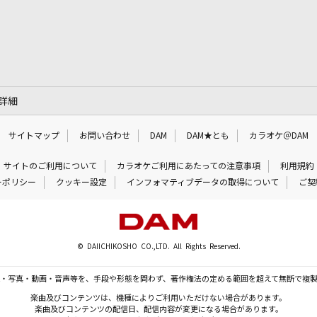
の詳細
サイトマップ
お問い合わせ
DAM
DAM★とも
カラオケ＠DAM
サイトのご利用について
カラオケご利用にあたっての注意事項
利用規約
ーポリシー
クッキー設定
インフォマティブデータの取得について
ご契
© DAIICHIKOSHO CO.,LTD. All Rights Reserved.
・写真・動画・音声等を、手段や形態を問わず、著作権法の定める範囲を超えて無断で複
楽曲及びコンテンツは、機種によりご利用いただけない場合があります。
楽曲及びコンテンツの配信日、配信内容が変更になる場合があります。