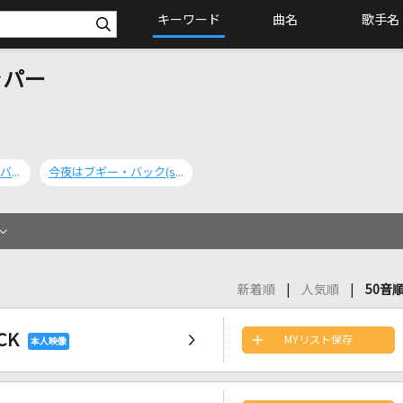
キーワード
曲名
歌手名
ラパー
[生音]今夜はブギー・バック BOOGIE BACK
今夜はブギー・バック(smooth rap)
新着順
人気順
50音
CK
MYリスト保存