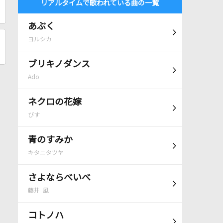
リアルタイムで歌われている曲の一覧
あぶく
ヨルシカ
ブリキノダンス
Ado
ネクロの花嫁
びす
青のすみか
キタニタツヤ
さよならべいべ
藤井 風
コトノハ