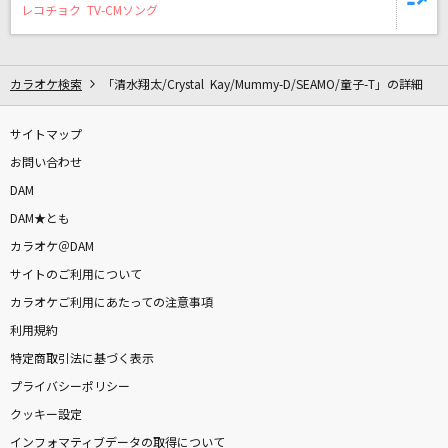
正解
レコチョク TV-CMソング
RADWIMPS
[生音]ひまわりの約束
カラオケ検索
「清水翔太/Crystal Kay/Mummy-D/SEAMO/童子-T」の詳細
秦 基博
サイトマップ
[生音]平行線
お問い合わせ
さユり
DAM
DAM★とも
晩餐歌
カラオケ＠DAM
tuki.
サイトのご利用について
カラオケご利用にあたっての注意事項
[生音]Song for…
利用規約
HY
特定商取引法に基づく表示
勝利の空へ
プライバシーポリシー
藤井フミヤ(藤井郁弥)
クッキー設定
インフォマティブデータの取得について