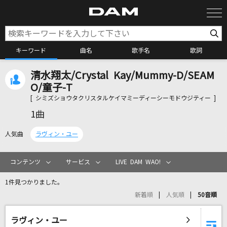
キーワード
曲名
歌手名
歌詞
清水翔太/Crystal Kay/Mummy-D/SEAM
カラオケ検索
O/童子-T
[ シミズショウタクリスタルケイマミーディーシーモドウジティー ]
カラオケ店舗検索
1曲
人気曲
ラヴィン・ユー
カラオケリクエスト
コンテンツ
サービス
LIVE DAM WAO!
全国りれき
1件見つかりました。
新着順
人気順
50音順
リアルタイムで歌われている曲の一覧
ラヴィン・ユー