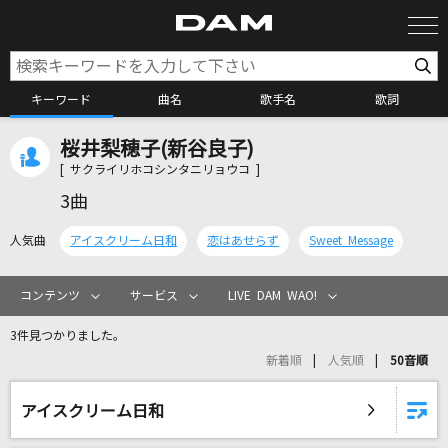
キーワード
曲名
歌手名
歌詞
桜井梨穂子(新谷良子)
カラオケ検索
[ サクライリホコシンタニリョウコ ]
3曲
カラオケ店舗検索
人気曲
アイスクリーム日和
恋はあせらず
Sweet Message
カラオケリクエスト
コンテンツ
サービス
LIVE DAM WAO!
3件見つかりました。
全国りれき
新着順
人気順
50音順
リアルタイムで歌われている曲の一覧
アイスクリーム日和