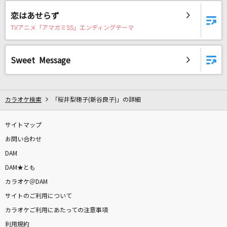
[生音]I for You
恋はあせらず
LUNA SEA
TVアニメ「アマガミSS」エンディングテーマ
[生音]メイン・テーマ
薬師丸ひろ子
Sweet Message
君のそばで～ヒカリのテーマ～
グリン
カラオケ検索
「桜井梨穂子(新谷良子)」の詳細
是非に及ばず
サイトマップ
乃木坂46
お問い合わせ
DAM
[生音]はがゆい唇～MARIKO IN THE BOXより
～
DAM★とも
カラオケ＠DAM
高橋真梨子
サイトのご利用について
Treasure!
カラオケご利用にあたっての注意事項
TRIGGER
利用規約