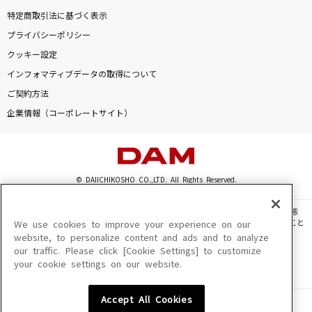
特定商取引法に基づく表示
恋しさと せつなさと 心強さと
プライバシーポリシー
篠原涼子with t.komuro
クッキー設定
インフォマティブデータの取得について
おひとりさま天国
ご契約方法
乃木坂46
企業情報（コーポレートサイト）
図鑑
SEKAI NO OWARI(世界の終わり)
© DAIICHIKOSHO CO.,LTD. All Rights Reserved.
サマータイムレコード
じん(自然の敵P) feat.IA
このサイトに掲載されている一切の文章・画像・写真・動画・音声等を、手段や形態
を問わず、著作権法の定める範囲を超えて無断で複製、転載、ファイル化などすること
We use cookies to improve your experience on our
もっと見る
を禁じます。
website, to personalize content and ads and to analyze
our traffic. Please click [Cookie Settings] to customize
楽曲及びコンテンツは、機種によりご利用いただけない場合があります。
your cookie settings on our website.
楽曲及びコンテンツの配信日、配信内容が変更になる場合があります。
DAMの新曲・ランキングなど
楽曲によりMYリスト保存ができない場合があります。
カラオケ最新情報をチェック！
Accept All Cookies
JASRAC許諾番号
6602250213Y31015 6602250112Y38026 6602250240Y31015