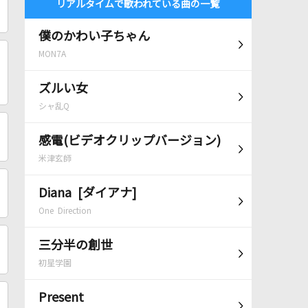
リアルタイムで歌われている曲の一覧
僕のかわい子ちゃん
MON7A
ズルい女
シャ乱Q
感電(ビデオクリップバージョン)
米津玄師
Diana [ダイアナ]
One Direction
三分半の創世
初星学園
Present