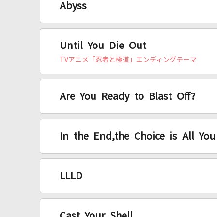
Abyss
Until You Die Out
TVアニメ「忍者と極道」エンディングテーマ
Are You Ready to Blast Off?
In the End,the Choice is All You
LLLD
Cast Your Shell