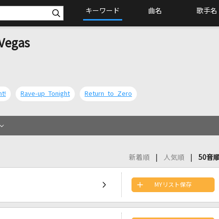
キーワード
曲名
歌手名
 Vegas
t!
Rave-up Tonight
Return to Zero
新着順
人気順
50音
MYリスト保存