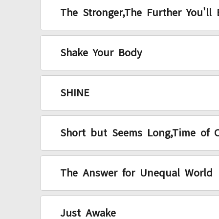
The Stronger,The Further You'll 
Shake Your Body
SHINE
Short but Seems Long,Time of O
The Answer for Unequal World
Just Awake