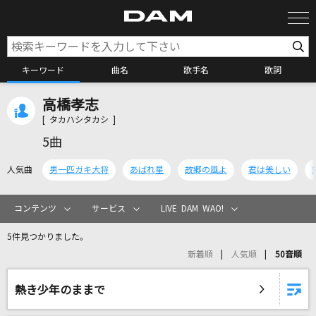
キーワード
曲名
歌手名
歌詞
高橋孝志
カラオケ検索
[ タカハシタカシ ]
5曲
カラオケ店舗検索
人気曲
男一匹ガキ大将
あばれ星
故郷の風よ
君は美しい
カラオケリクエスト
コンテンツ
サービス
LIVE DAM WAO!
5件見つかりました。
全国りれき
新着順
人気順
50音順
リアルタイムで歌われている曲の一覧
熱き少年のままで