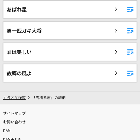
[生音]ツキミソウ
あばれ星
Novelbright
明日晴れるかな
男一匹ガキ大将
桑田佳祐
[良音]三日月
君は美しい
絢香
[生音]OH MY LITTLE GIRL
故郷の風よ
尾崎豊
歩いて帰ろう
カラオケ検索
「高橋孝志」の詳細
斉藤和義
サイトマップ
離したくはない
お問い合わせ
T-BOLAN
DAM
DAM★とも