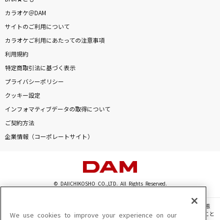
君がいた夏
カラオケ＠DAM
Mr.Children
サイトのご利用について
カラオケご利用にあたっての注意事項
[生音]大ちゃん数え唄
利用規約
吉田よしみ
特定商取引法に基づく表示
うるさ
プライバシーポリシー
Ayase
クッキー設定
インフォマティブデータの取得について
secret arms
ご契約方法
Ray
企業情報（コーポレートサイト）
もっと見る
DAMの新曲・ランキングなど
© DAIICHIKOSHO CO.,LTD. All Rights Reserved.
カラオケ最新情報をチェック！
このサイトに掲載されている一切の文章・画像・写真・動画・音声等を、手段や形態
を問わず、著作権法の定める範囲を超えて無断で複製、転載、ファイル化などすること
We use cookies to improve your experience on our