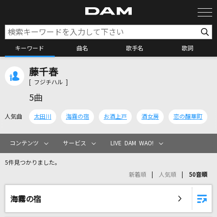
キーワード
曲名
歌手名
歌詞
藤千春
カラオケ検索
[ フジチハル ]
5曲
カラオケ店舗検索
人気曲
太田川
海霧の宿
お酒上戸
酒女房
恋の醸華町
カラオケリクエスト
コンテンツ
サービス
LIVE DAM WAO!
5件見つかりました。
全国りれき
新着順
人気順
50音順
リアルタイムで歌われている曲の一覧
海霧の宿