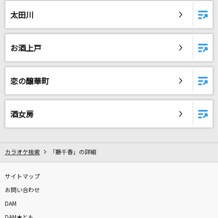
サクラループ
太田川
Chevon
unravel
お酒上戸
TK from 凛として時雨
最後の優しさ
恋の醸華町
JAY'ED
ふたりの夢港
酒女房
橘ゆうじ
恋するフォーチュンクッキー
カラオケ検索
「藤千春」の詳細
AKB48
サイトマップ
[オリカラ]WHITE NIGHT
お問い合わせ
HOYO-MiX、Jake Miller
DAM
DAM★とも