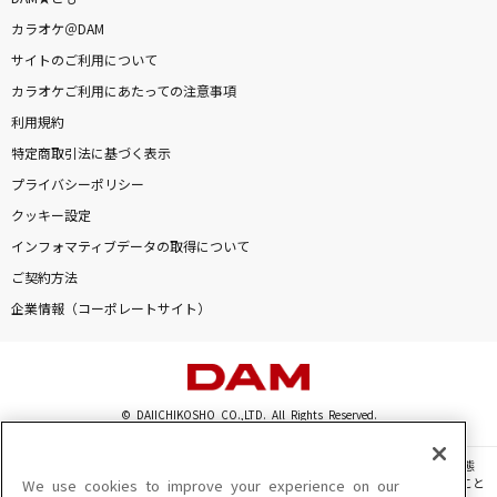
君が好きだと叫びたい
カラオケ＠DAM
BAAD
サイトのご利用について
カラオケご利用にあたっての注意事項
[生音]カブトムシ
利用規約
aiko
特定商取引法に基づく表示
ハナミズキ
プライバシーポリシー
一青 窈
クッキー設定
インフォマティブデータの取得について
爆裂愛してる
ご契約方法
M!LK
企業情報（コーポレートサイト）
もっと見る
DAMの新曲・ランキングなど
© DAIICHIKOSHO CO.,LTD. All Rights Reserved.
カラオケ最新情報をチェック！
このサイトに掲載されている一切の文章・画像・写真・動画・音声等を、手段や形態
を問わず、著作権法の定める範囲を超えて無断で複製、転載、ファイル化などすること
We use cookies to improve your experience on our