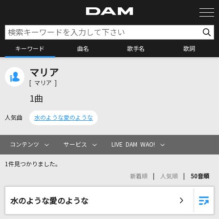
キーワード
曲名
歌手名
歌詞
マリア
カラオケ検索
[ マリア ]
1曲
カラオケ店舗検索
人気曲
水のような愛のような
カラオケリクエスト
コンテンツ
サービス
LIVE DAM WAO!
1件見つかりました。
全国りれき
新着順
人気順
50音順
リアルタイムで歌われている曲の一覧
水のような愛のような