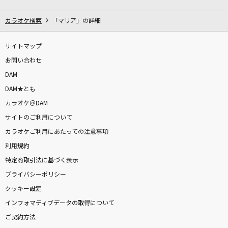
君に触れた時から
Nissy(西島隆弘)
カラオケ検索
「マリア」の詳細
ヒカリヘ
サイトマップ
miwa
お問い合わせ
DAM
[生音]カブトムシ
DAM★とも
aiko
カラオケ＠DAM
サイトのご利用について
[生音]君じゃなきゃダメみたい(Animelo Summ
er Live 2015 -THE GATE-Ver.)
カラオケご利用にあたっての注意事項
オーイシマサヨシ
利用規約
特定商取引法に基づく表示
好きすぎて滅！
プライバシーポリシー
M!LK
クッキー設定
インフォマティブデータの取得について
会いたくて
ご契約方法
Ado