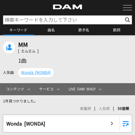
キーワード
曲名
歌手名
歌詞
MM
カラオケ検索
[ エムエム ]
1曲
カラオケ店舗検索
人気曲
Wonda [WONDA]
カラオケリクエスト
コンテンツ
サービス
LIVE DAM WAO!
1件見つかりました。
全国りれき
新着順
人気順
50音順
リアルタイムで歌われている曲の一覧
Wonda [WONDA]