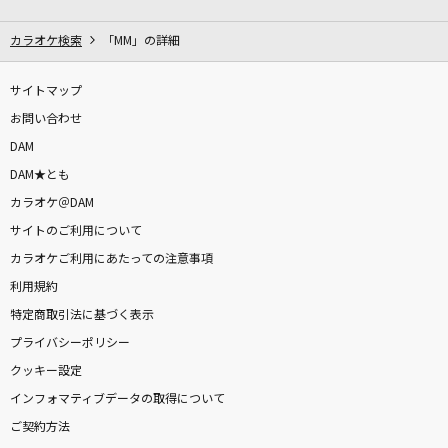
クライアント
ラフ×ラフ
カラオケ検索
「MM」の詳細
[生音]ロビンソン
サイトマップ
スピッツ
お問い合わせ
DAM
BEYOND THE TIME
DAM★とも
TM NETWORK(TMN)
カラオケ＠DAM
サイトのご利用について
君がドアを閉めた後
カラオケご利用にあたっての注意事項
back number
利用規約
やさしさで溢れるように
特定商取引法に基づく表示
JUJU
プライバシーポリシー
クッキー設定
Bunny Girl
インフォマティブデータの取得について
AKASAKI
ご契約方法