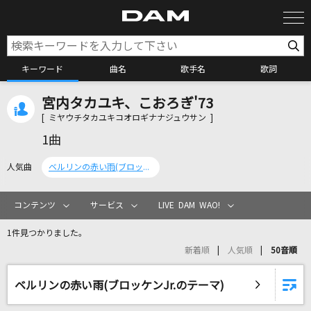
キーワード
曲名
歌手名
歌詞
宮内タカユキ、こおろぎ'73
カラオケ検索
[ ミヤウチタカユキコオロギナナジュウサン ]
1曲
カラオケ店舗検索
人気曲
ベルリンの赤い雨(ブロッケンJr.のテーマ)
カラオケリクエスト
コンテンツ
サービス
LIVE DAM WAO!
1件見つかりました。
全国りれき
新着順
人気順
50音順
リアルタイムで歌われている曲の一覧
ベルリンの赤い雨(ブロッケンJr.のテーマ)