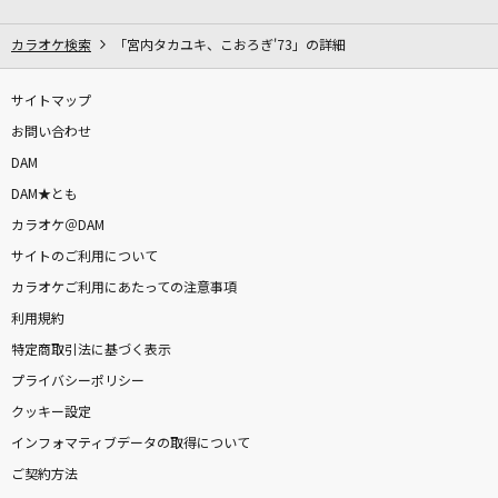
Story
AI
カラオケ検索
「宮内タカユキ、こおろぎ'73」の詳細
[生音]紫煙
サイトマップ
神野美伽
お問い合わせ
DAM
[生音]fish
DAM★とも
back number
カラオケ＠DAM
サイトのご利用について
クスシキ
カラオケご利用にあたっての注意事項
Mrs. GREEN APPLE
利用規約
[生音]北の宿から
特定商取引法に基づく表示
都はるみ
プライバシーポリシー
クッキー設定
[名演]Everything 「名演ピアノ 美野 春樹」
インフォマティブデータの取得について
Misia
ご契約方法