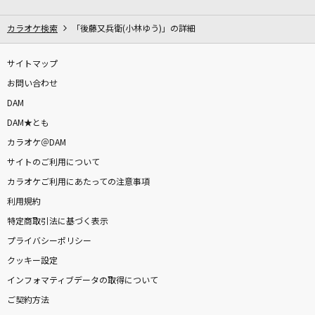
嘘じゃないよ
Mrs. GREEN APPLE
カラオケ検索
「後藤又兵衛(小林ゆう)」の詳細
雫
サイトマップ
スキマスイッチ
お問い合わせ
DAM
しおざきわんだーらんど
DAM★とも
M!LK (塩崎太智)
カラオケ＠DAM
サイトのご利用について
夏祭り
カラオケご利用にあたっての注意事項
Whiteberry
利用規約
[生音]恋
特定商取引法に基づく表示
back number
プライバシーポリシー
クッキー設定
虹の素
インフォマティブデータの取得について
＝LOVE
ご契約方法