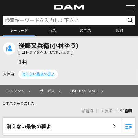
キーワード
曲名
歌手名
歌詞
後藤又兵衛(小林ゆう)
カラオケ検索
[ ゴトウマタベエコバヤシユウ ]
1曲
カラオケ店舗検索
人気曲
消えない最後の夢よ
カラオケリクエスト
コンテンツ
サービス
LIVE DAM WAO!
1件見つかりました。
全国りれき
新着順
人気順
50音順
リアルタイムで歌われている曲の一覧
消えない最後の夢よ