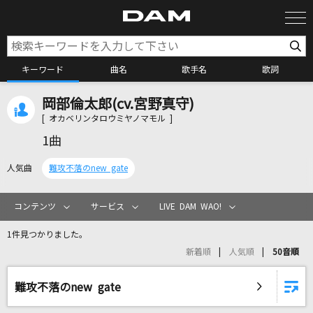
キーワード
曲名
歌手名
歌詞
岡部倫太郎(cv.宮野真守)
カラオケ検索
[ オカベリンタロウミヤノマモル ]
1曲
カラオケ店舗検索
人気曲
難攻不落のnew gate
カラオケリクエスト
コンテンツ
サービス
LIVE DAM WAO!
1件見つかりました。
全国りれき
新着順
人気順
50音順
リアルタイムで歌われている曲の一覧
難攻不落のnew gate