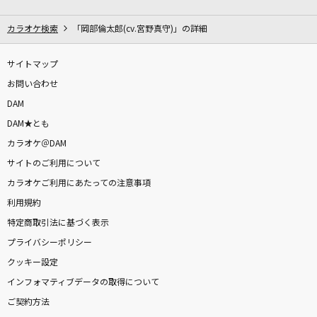
[生音]高嶺の花子さん
back number
カラオケ検索
「岡部倫太郎(cv.宮野真守)」の詳細
靴の花火
サイトマップ
ヨルシカ
お問い合わせ
DAM
君が好きだと叫びたい
DAM★とも
BAAD
カラオケ＠DAM
サイトのご利用について
†吸tie Ladies†
カラオケご利用にあたっての注意事項
ソフィー・トワイライト(CV:富田美憂)、天野灯(CV:篠原侑)、夏木ひなた
(CV:Lynn)、エリー(CV:和氣あず未)
利用規約
特定商取引法に基づく表示
[生音]名もなき詩
プライバシーポリシー
Mr.Children
クッキー設定
インフォマティブデータの取得について
劇薬中毒
ご契約方法
＝LOVE