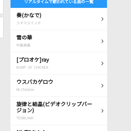
リアルタイムで歌われている曲の一覧
奏(かなで)
スキマスイッチ
雪の華
中島美嘉
[プロオケ]ray
BUMP OF CHICKEN
ウスバカゲロウ
Mr.Children
旋律と結晶(ビデオクリップバー
ジョン)
TENBLANK