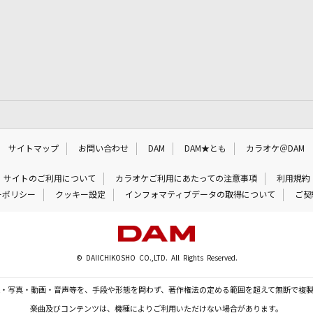
サイトマップ
お問い合わせ
DAM
DAM★とも
カラオケ＠DAM
サイトのご利用について
カラオケご利用にあたっての注意事項
利用規約
ーポリシー
クッキー設定
インフォマティブデータの取得について
ご契
© DAIICHIKOSHO CO.,LTD. All Rights Reserved.
・写真・動画・音声等を、手段や形態を問わず、著作権法の定める範囲を超えて無断で複
楽曲及びコンテンツは、機種によりご利用いただけない場合があります。