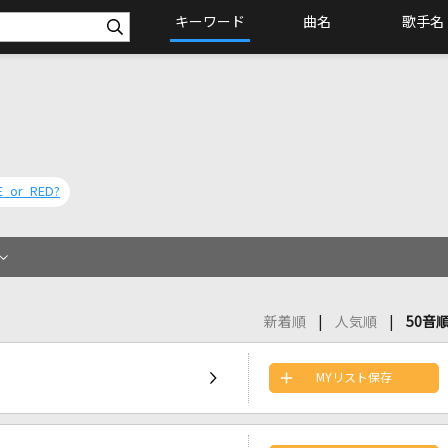
キーワード
曲名
歌手名
E or RED?
新着順
人気順
50音
MYリスト保存