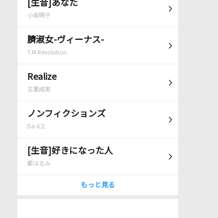
[生音]あなた
小坂明子
臍淑女-ヴィーナス-
T.M.Revolution
Realize
玉置成実
ノンフィクションズ
Da-iCE
[生音]好きになった人
都はるみ
もっと見る