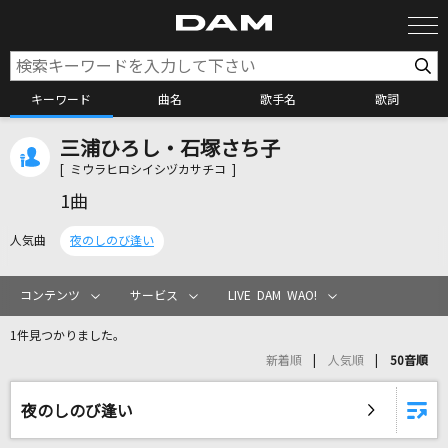
キーワード
曲名
歌手名
歌詞
三浦ひろし・石塚さち子
カラオケ検索
[ ミウラヒロシイシヅカサチコ ]
1曲
カラオケ店舗検索
人気曲
夜のしのび逢い
カラオケリクエスト
コンテンツ
サービス
LIVE DAM WAO!
1件見つかりました。
全国りれき
新着順
人気順
50音順
リアルタイムで歌われている曲の一覧
夜のしのび逢い