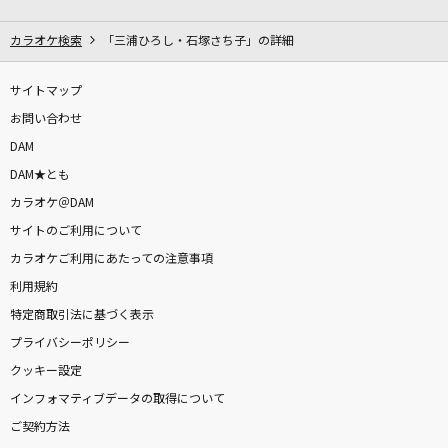
イエスタデイ
Official髭男dism
カラオケ検索
「三浦ひろし・石塚さち子」の詳細
チチンプイプイ
サイトマップ
真島ゆろ
お問い合わせ
DAM
[生音]晴る
DAM★とも
ヨルシカ
カラオケ＠DAM
サイトのご利用について
[生音]白雪
カラオケご利用にあたっての注意事項
マルシィ
利用規約
Seventh Heaven
特定商取引法に基づく表示
七海うらら
プライバシーポリシー
クッキー設定
[生音]Everything
インフォマティブデータの取得について
Misia
ご契約方法